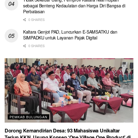
sebagai Benteng Kedaulatan dan Harga Diri Bangsa di
Perbatasan
0 SHARES
Kaltara Genjot PAD, Luncurkan E-SAMSATKU dan
SIMPADKU untuk Layanan Pajak Digital
0 SHARES
PEMKAB BULUNGAN
Dorong Kemandirian Desa: 93 Mahasiswa Unikaltar
Terjun KKN, Usung Konsep ‘One Village One Product’ di