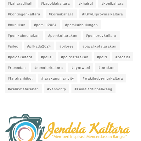
#kaltaradihati
#kapoldakaltara
#khairul
#konikaltara
#kontingenkaltara
#kormikaltara
#KPwBIprovinsikaltara
#nunukan
#pemilu2024
#pemkabbulungan
#pemkabnunukan
#pemkottarakan
#pemprovkaltara
#pileg
#pilkada2024
#pilpres
#pjwalikotatarakan
#poldakaltara
#polisi
#polrestarakan
#polri
#presisi
#ramadan
#senatorkaltara
#syarwani
#tarakan
#tarakanhibot
#tarakansmartcity
#wakilgubernurkaltara
#walikotatarakan
#yansentp
#zainalarifinpaliwang