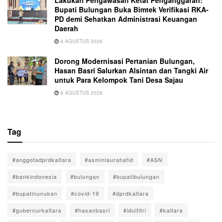
Lakukan Pengawasan Ketat Penganggaran:
Bupati Bulungan Buka Bimtek Verifikasi RKA-
PD demi Sehatkan Administrasi Keuangan
Daerah
6 AGUSTUS 2026
Dorong Modernisasi Pertanian Bulungan,
Hasan Basri Salurkan Alsintan dan Tangki Air
untuk Para Kelompok Tani Desa Sajau
6 AGUSTUS 2026
Tag
#anggotadprdkaltara
#asminlaurahafid
#ASN
#bankindonesia
#bulungan
#bupatibulungan
#bupatinunukan
#covid-19
#dprdkaltara
#gubernurkaltara
#hasanbasri
#idulfitri
#kaltara