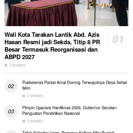
Wali Kota Tarakan Lantik Abd. Azis
Hasan Resmi jadi Sekda, Titip 8 PR
Besar Termasuk Reorganisasi dan
ABPD 2027
0 SHARES
Puskesmas Pantai Amal Dorong Terwujudnya Desa Sehat
Iklim
0 SHARES
Pimpin Upacara Hardiknas 2026, Gubernur Serukan
Penguatan Pendidikan Nasional
0 SHARES
Tidak Sekedar Uang, Pemprov Kaltara Nilai Rupiah