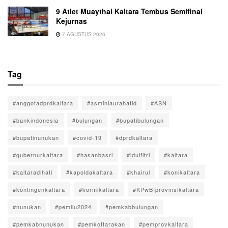
9 Atlet Muaythai Kaltara Tembus Semifinal
Kejurnas
7 AGUSTUS 2026
Tag
#anggotadprdkaltara
#asminlaurahafid
#ASN
#bankindonesia
#bulungan
#bupatibulungan
#bupatinunukan
#covid-19
#dprdkaltara
#gubernurkaltara
#hasanbasri
#idulfitri
#kaltara
#kaltaradihati
#kapoldakaltara
#khairul
#konikaltara
#kontingenkaltara
#kormikaltara
#KPwBIprovinsikaltara
#nunukan
#pemilu2024
#pemkabbulungan
#pemkabnunukan
#pemkottarakan
#pemprovkaltara