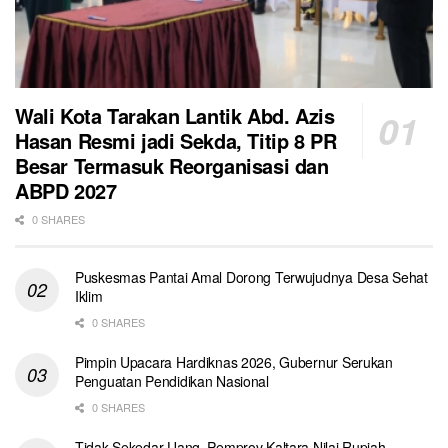
Wali Kota Tarakan Lantik Abd. Azis
Hasan Resmi jadi Sekda, Titip 8 PR
Besar Termasuk Reorganisasi dan
ABPD 2027
0 SHARES
Puskesmas Pantai Amal Dorong Terwujudnya Desa Sehat
Iklim
0 SHARES
Pimpin Upacara Hardiknas 2026, Gubernur Serukan
Penguatan Pendidikan Nasional
0 SHARES
Tidak Sekedar Uang, Pemprov Kaltara Nilai Rupiah