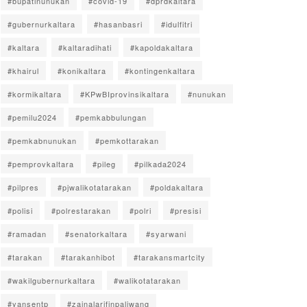
#bupatinunukan
#covid-19
#dprdkaltara
#gubernurkaltara
#hasanbasri
#idulfitri
#kaltara
#kaltaradihati
#kapoldakaltara
#khairul
#konikaltara
#kontingenkaltara
#kormikaltara
#KPwBIprovinsikaltara
#nunukan
#pemilu2024
#pemkabbulungan
#pemkabnunukan
#pemkottarakan
#pemprovkaltara
#pileg
#pilkada2024
#pilpres
#pjwalikotatarakan
#poldakaltara
#polisi
#polrestarakan
#polri
#presisi
#ramadan
#senatorkaltara
#syarwani
#tarakan
#tarakanhibot
#tarakansmartcity
#wakilgubernurkaltara
#walikotatarakan
#yansentp
#zainalarifinpaliwang