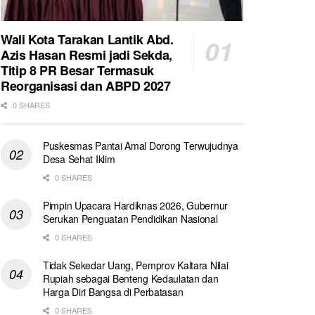
Wali Kota Tarakan Lantik Abd.
Azis Hasan Resmi jadi Sekda,
Titip 8 PR Besar Termasuk
Reorganisasi dan ABPD 2027
0 SHARES
Puskesmas Pantai Amal Dorong Terwujudnya
Desa Sehat Iklim
0 SHARES
Pimpin Upacara Hardiknas 2026, Gubernur
Serukan Penguatan Pendidikan Nasional
0 SHARES
Tidak Sekedar Uang, Pemprov Kaltara Nilai
Rupiah sebagai Benteng Kedaulatan dan
Harga Diri Bangsa di Perbatasan
0 SHARES