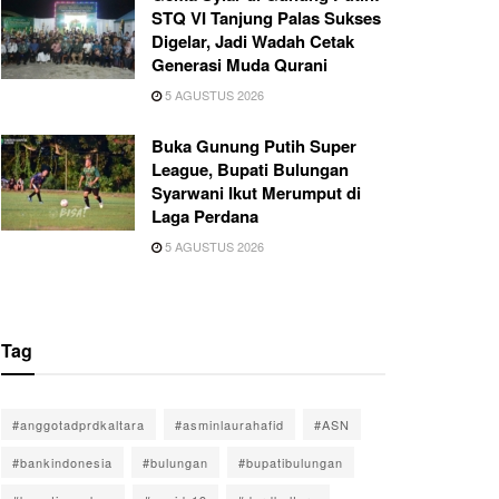
STQ VI Tanjung Palas Sukses
Digelar, Jadi Wadah Cetak
Generasi Muda Qurani
5 AGUSTUS 2026
Buka Gunung Putih Super
League, Bupati Bulungan
Syarwani Ikut Merumput di
Laga Perdana
5 AGUSTUS 2026
Tag
#anggotadprdkaltara
#asminlaurahafid
#ASN
#bankindonesia
#bulungan
#bupatibulungan