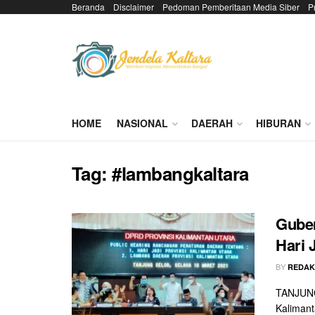
Beranda
Disclaimer
Pedoman Pemberitaan Media Siber
P
HOME
NASIONAL
DAERAH
HIBURAN
Tag:
#lambangkaltara
Gube
Hari 
BY
REDAK
TANJUNG
Kalimant