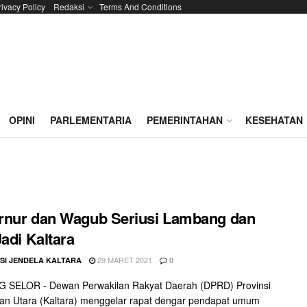
rivacy Policy
Redaksi
Terms And Conditions
OPINI
PARLEMENTARIA
PEMERINTAHAN
KESEHATAN
rnur dan Wagub Seriusi Lambang dan
Jadi Kaltara
29 MARET 2021
SI JENDELA KALTARA
0
 SELOR - Dewan Perwakilan Rakyat Daerah (DPRD) Provinsi
an Utara (Kaltara) menggelar rapat dengar pendapat umum