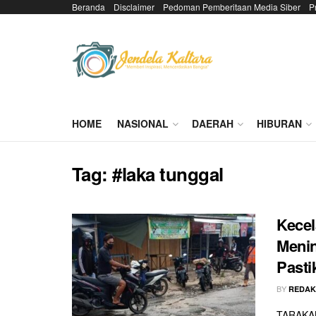
Beranda
Disclaimer
Pedoman Pemberitaan Media Siber
P
HOME
NASIONAL
DAERAH
HIBURAN
Tag:
#laka tunggal
Kecel
Menin
Pasti
BY
REDAK
TARAKAN 