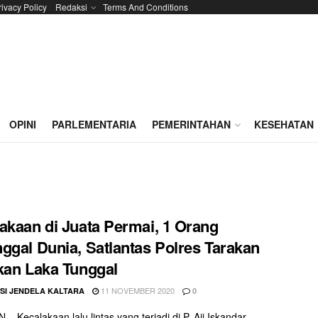
rivacy Policy
Redaksi
Terms And Conditions
OPINI
PARLEMENTARIA
PEMERINTAHAN
KESEHATAN
akaan di Juata Permai, 1 Orang
ggal Dunia, Satlantas Polres Tarakan
kan Laka Tunggal
11 NOVEMBER 2020
SI JENDELA KALTARA
0
– Kecalakaan lalu lintas yang terjadi di P. Aji Iskandar,