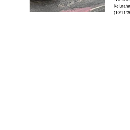
Keluraha
(10/11/20