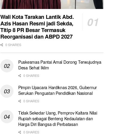
Wali Kota Tarakan Lantik Abd.
Azis Hasan Resmi jadi Sekda,
Titip 8 PR Besar Termasuk
Reorganisasi dan ABPD 2027
0 SHARES
Puskesmas Pantai Amal Dorong Terwujudnya
Desa Sehat Iklim
0 SHARES
Pimpin Upacara Hardiknas 2026, Gubernur
Serukan Penguatan Pendidikan Nasional
0 SHARES
Tidak Sekedar Uang, Pemprov Kaltara Nilai
Rupiah sebagai Benteng Kedaulatan dan
Harga Diri Bangsa di Perbatasan
0 SHARES