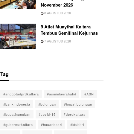
November 2026
8 AGUSTUS 2026
9 Atlet Muaythai Kaltara
Tembus Semifinal Kejurnas
7 AGUSTUS 2026
Tag
#anggotadprdkaltara
#asminlaurahafid
#ASN
#bankindonesia
#bulungan
#bupatibulungan
#bupatinunukan
#covid-19
#dprdkaltara
#gubernurkaltara
#hasanbasri
#idulfitri