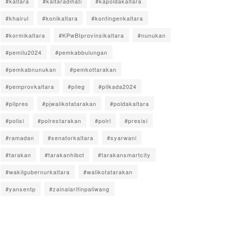
#kaltara
#kaltaradihati
#kapoldakaltara
#khairul
#konikaltara
#kontingenkaltara
#kormikaltara
#KPwBIprovinsikaltara
#nunukan
#pemilu2024
#pemkabbulungan
#pemkabnunukan
#pemkottarakan
#pemprovkaltara
#pileg
#pilkada2024
#pilpres
#pjwalikotatarakan
#poldakaltara
#polisi
#polrestarakan
#polri
#presisi
#ramadan
#senatorkaltara
#syarwani
#tarakan
#tarakanhibot
#tarakansmartcity
#wakilgubernurkaltara
#walikotatarakan
#yansentp
#zainalarifinpaliwang