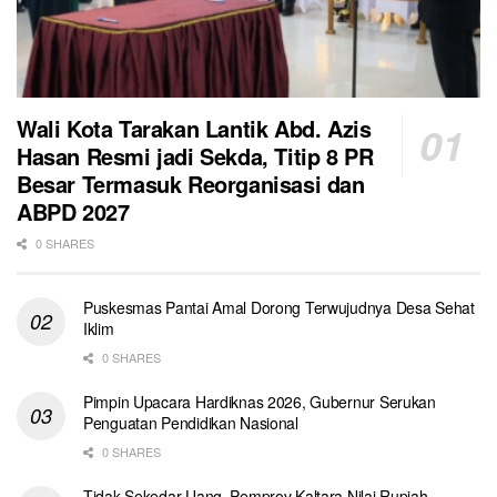
Wali Kota Tarakan Lantik Abd. Azis
Hasan Resmi jadi Sekda, Titip 8 PR
Besar Termasuk Reorganisasi dan
ABPD 2027
0 SHARES
Puskesmas Pantai Amal Dorong Terwujudnya Desa Sehat
Iklim
0 SHARES
Pimpin Upacara Hardiknas 2026, Gubernur Serukan
Penguatan Pendidikan Nasional
0 SHARES
Tidak Sekedar Uang, Pemprov Kaltara Nilai Rupiah