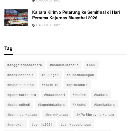
7 AGUSTUS 2026
Kaltara Kirim 5 Petarung ke Semifinal di Hari
Pertama Kejurnas Muaythai 2026
7 AGUSTUS 2026
Tag
#anggotadprdkaltara
#asminlaurahafid
#ASN
#bankindonesia
#bulungan
#bupatibulungan
#bupatinunukan
#covid-19
#dprdkaltara
#gubernurkaltara
#hasanbasri
#idulfitri
#kaltara
#kaltaradihati
#kapoldakaltara
#khairul
#konikaltara
#kontingenkaltara
#kormikaltara
#KPwBIprovinsikaltara
#nunukan
#pemilu2024
#pemkabbulungan