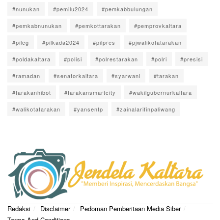
#nunukan
#pemilu2024
#pemkabbulungan
#pemkabnunukan
#pemkottarakan
#pemprovkaltara
#pileg
#pilkada2024
#pilpres
#pjwalikotatarakan
#poldakaltara
#polisi
#polrestarakan
#polri
#presisi
#ramadan
#senatorkaltara
#syarwani
#tarakan
#tarakanhibot
#tarakansmartcity
#wakilgubernurkaltara
#walikotatarakan
#yansentp
#zainalarifinpaliwang
Redaksi
Disclaimer
Pedoman Pemberitaan Media Siber
Terms And Conditions