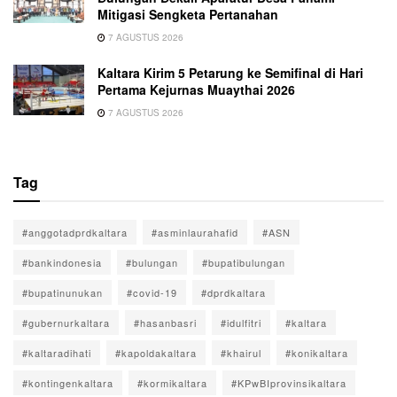
Mitigasi Sengketa Pertanahan
7 AGUSTUS 2026
Kaltara Kirim 5 Petarung ke Semifinal di Hari
Pertama Kejurnas Muaythai 2026
7 AGUSTUS 2026
Tag
#anggotadprdkaltara
#asminlaurahafid
#ASN
#bankindonesia
#bulungan
#bupatibulungan
#bupatinunukan
#covid-19
#dprdkaltara
#gubernurkaltara
#hasanbasri
#idulfitri
#kaltara
#kaltaradihati
#kapoldakaltara
#khairul
#konikaltara
#kontingenkaltara
#kormikaltara
#KPwBIprovinsikaltara