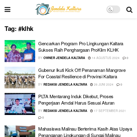
Tag:
#klhk
Gencarkan Program Pro Lingkungan Kaltara
Sukses Raih Penghargaan ProKlim KLHK
BY
OWNER JENDELA KALTARA
14 AGUSTUS 2024
0
Gubenur Ikuti Kick Off Penanaman Mangrove
For Coastal Resilience di Provinsi Kaltara
BY
REDAKSI JENDELA KALTARA
26 JUNI 2024
0
PLTA Mentarang Induk Dikebut, Proses
Pengerjaan Amdal Harus Sesuai Aturan
BY
REDAKSI JENDELA KALTARA
17 SEPTEMBER 2021
0
Mahasiswa Malinau Berterima Kasih Atas Upaya
Penanganan Lingkungan di Sungai Malinau