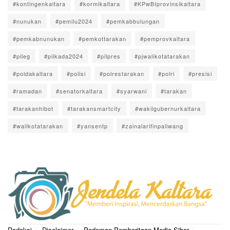
#kontingenkaltara
#kormikaltara
#KPwBIprovinsikaltara
#nunukan
#pemilu2024
#pemkabbulungan
#pemkabnunukan
#pemkottarakan
#pemprovkaltara
#pileg
#pilkada2024
#pilpres
#pjwalikotatarakan
#poldakaltara
#polisi
#polrestarakan
#polri
#presisi
#ramadan
#senatorkaltara
#syarwani
#tarakan
#tarakanhibot
#tarakansmartcity
#wakilgubernurkaltara
#walikotatarakan
#yansentp
#zainalarifinpaliwang
Redaksi
Disclaimer
Pedoman Pemberitaan Media Siber