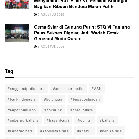
Menyambut HUT RI ke-81, Pemkab Bulungan
Bagikan Ribuan Bendera Merah Putih
5 AGUSTUS 2026
Gema Syiar di Gunung Putih: STQ VI Tanjung
Palas Sukses Digelar, Jadi Wadah Cetak
Generasi Muda Qurani
5 AGUSTUS 2026
Tag
#anggotadprdkaltara
#asminlaurahafid
#ASN
#bankindonesia
#bulungan
#bupatibulungan
#bupatinunukan
#covid-19
#dprdkaltara
#gubernurkaltara
#hasanbasri
#idulfitri
#kaltara
#kaltaradihati
#kapoldakaltara
#khairul
#konikaltara