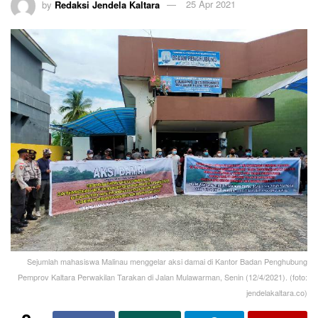
by
Redaksi Jendela Kaltara
25 Apr 2021
Sejumlah mahasiswa Malinau menggelar aksi damai di Kantor Badan Penghubung
Pemprov Kaltara Perwakilan Tarakan di Jalan Mulawarman, Senin (12/4/2021). (foto:
jendelakaltara.co)