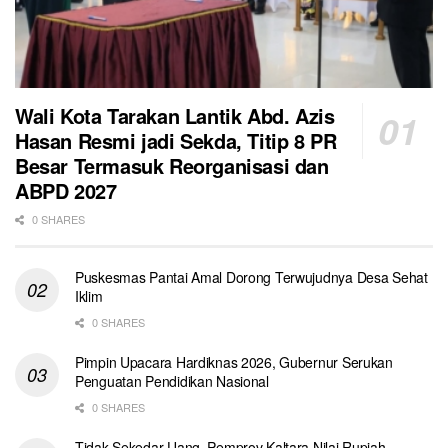
Wali Kota Tarakan Lantik Abd. Azis
Hasan Resmi jadi Sekda, Titip 8 PR
Besar Termasuk Reorganisasi dan
ABPD 2027
0 SHARES
Puskesmas Pantai Amal Dorong Terwujudnya Desa Sehat
Iklim
0 SHARES
Pimpin Upacara Hardiknas 2026, Gubernur Serukan
Penguatan Pendidikan Nasional
0 SHARES
Tidak Sekedar Uang, Pemprov Kaltara Nilai Rupiah