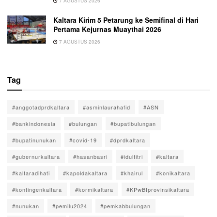
7 AGUSTUS 2026
Kaltara Kirim 5 Petarung ke Semifinal di Hari
Pertama Kejurnas Muaythai 2026
7 AGUSTUS 2026
Tag
#anggotadprdkaltara
#asminlaurahafid
#ASN
#bankindonesia
#bulungan
#bupatibulungan
#bupatinunukan
#covid-19
#dprdkaltara
#gubernurkaltara
#hasanbasri
#idulfitri
#kaltara
#kaltaradihati
#kapoldakaltara
#khairul
#konikaltara
#kontingenkaltara
#kormikaltara
#KPwBIprovinsikaltara
#nunukan
#pemilu2024
#pemkabbulungan