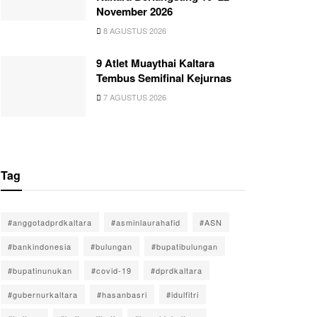
November 2026
8 AGUSTUS 2026
9 Atlet Muaythai Kaltara
Tembus Semifinal Kejurnas
7 AGUSTUS 2026
Tag
#anggotadprdkaltara
#asminlaurahafid
#ASN
#bankindonesia
#bulungan
#bupatibulungan
#bupatinunukan
#covid-19
#dprdkaltara
#gubernurkaltara
#hasanbasri
#idulfitri