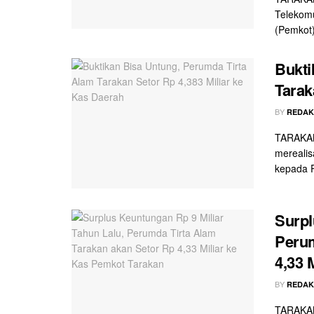
Telekomu
(Pemkot)
Bukti
Tarak
BY
REDAK
TARAKAN
merealis
kepada P
Surpl
Perum
4,33 
BY
REDAK
TARAKAN