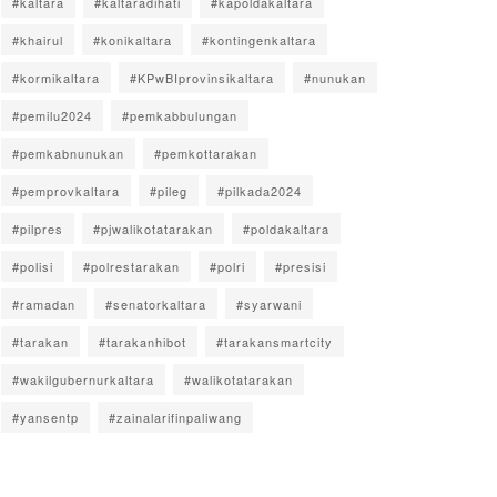
#kaltara
#kaltaradihati
#kapoldakaltara
#khairul
#konikaltara
#kontingenkaltara
#kormikaltara
#KPwBIprovinsikaltara
#nunukan
#pemilu2024
#pemkabbulungan
#pemkabnunukan
#pemkottarakan
#pemprovkaltara
#pileg
#pilkada2024
#pilpres
#pjwalikotatarakan
#poldakaltara
#polisi
#polrestarakan
#polri
#presisi
#ramadan
#senatorkaltara
#syarwani
#tarakan
#tarakanhibot
#tarakansmartcity
#wakilgubernurkaltara
#walikotatarakan
#yansentp
#zainalarifinpaliwang