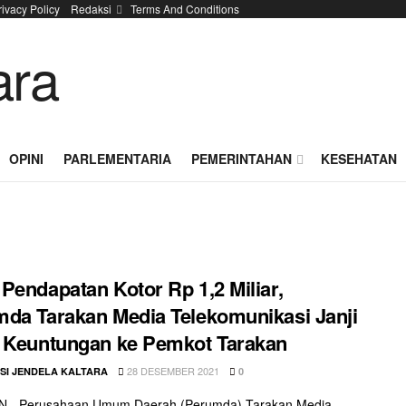
rivacy Policy
Redaksi
Terms And Conditions
OPINI
PARLEMENTARIA
PEMERINTAHAN
KESEHATAN
Pendapatan Kotor Rp 1,2 Miliar,
da Tarakan Media Telekomunikasi Janji
 Keuntungan ke Pemkot Tarakan
28 DESEMBER 2021
SI JENDELA KALTARA
0
 - Perusahaan Umum Daerah (Perumda) Tarakan Media