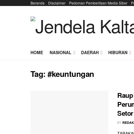
Beranda
Disclaimer
Pedoman Pemberitaan Media Siber
P
HOME
NASIONAL
DAERAH
HIBURAN
Tag:
#keuntungan
Raup 
Perum
Setor
BY
REDAK
TARAKAN