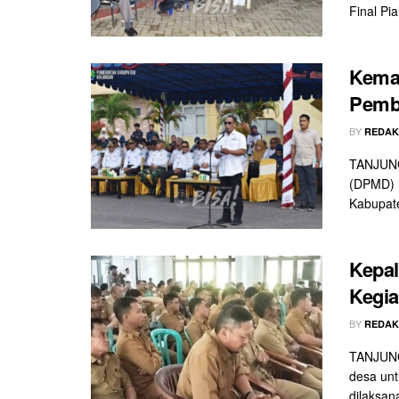
Final Pia
Kemaj
Pemb
BY
REDAK
TANJUNG
(DPMD) 
Kabupate
Kepal
Kegi
BY
REDAK
TANJUNG
desa un
dilaksan