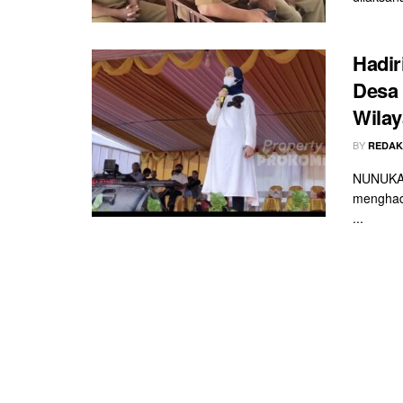
Hadir
Desa
Wila
BY
REDAK
NUNUKAN
menghadi
...