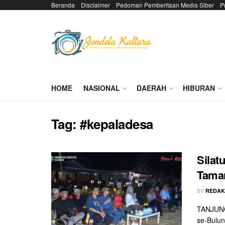
Beranda
Disclaimer
Pedoman Pemberitaan Media Siber
P
HOME
NASIONAL
DAERAH
HIBURAN
Tag:
#kepaladesa
Silat
Tama
BY
REDAK
TANJUNG
se-Bulun