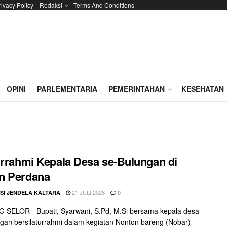
rivacy Policy
Redaksi
Terms And Conditions
OPINI
PARLEMENTARIA
PEMERINTAHAN
KESEHATAN
urrahmi Kepala Desa se-Bulungan di
n Perdana
21 JULI 2026
SI JENDELA KALTARA
0
 SELOR - Bupati, Syarwani, S.Pd, M.Si bersama kepala desa
gan bersilaturrahmi dalam kegiatan Nonton bareng (Nobar)