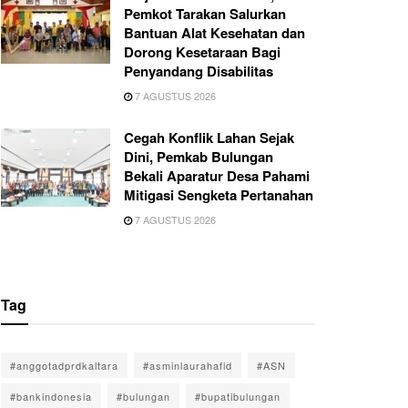
Pemkot Tarakan Salurkan
Bantuan Alat Kesehatan dan
Dorong Kesetaraan Bagi
Penyandang Disabilitas
7 AGUSTUS 2026
Cegah Konflik Lahan Sejak
Dini, Pemkab Bulungan
Bekali Aparatur Desa Pahami
Mitigasi Sengketa Pertanahan
7 AGUSTUS 2026
Tag
#anggotadprdkaltara
#asminlaurahafid
#ASN
#bankindonesia
#bulungan
#bupatibulungan