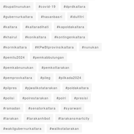
#bupatinunukan
#covid-19
#dprdkaltara
#gubernurkaltara
#hasanbasri
#idulfitri
#kaltara
#kaltaradihati
#kapoldakaltara
#khairul
#konikaltara
#kontingenkaltara
#kormikaltara
#KPwBIprovinsikaltara
#nunukan
#pemilu2024
#pemkabbulungan
#pemkabnunukan
#pemkottarakan
#pemprovkaltara
#pileg
#pilkada2024
#pilpres
#pjwalikotatarakan
#poldakaltara
#polisi
#polrestarakan
#polri
#presisi
#ramadan
#senatorkaltara
#syarwani
#tarakan
#tarakanhibot
#tarakansmartcity
#wakilgubernurkaltara
#walikotatarakan