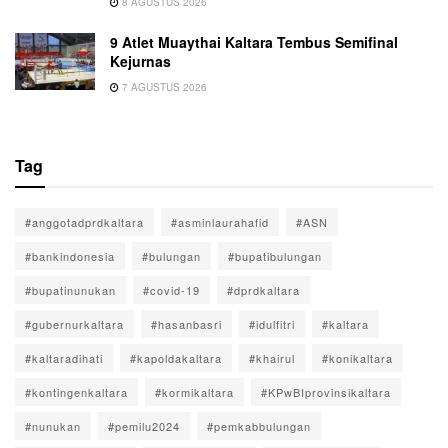
8 AGUSTUS 2026
9 Atlet Muaythai Kaltara Tembus Semifinal
Kejurnas
7 AGUSTUS 2026
Tag
#anggotadprdkaltara
#asminlaurahafid
#ASN
#bankindonesia
#bulungan
#bupatibulungan
#bupatinunukan
#covid-19
#dprdkaltara
#gubernurkaltara
#hasanbasri
#idulfitri
#kaltara
#kaltaradihati
#kapoldakaltara
#khairul
#konikaltara
#kontingenkaltara
#kormikaltara
#KPwBIprovinsikaltara
#nunukan
#pemilu2024
#pemkabbulungan