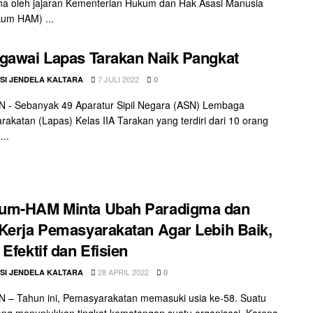
a oleh jajaran Kementerian Hukum dan Hak Asasi Manusia
um HAM) ...
gawai Lapas Tarakan Naik Pangkat
7 JULI 2022
SI JENDELA KALTARA
0
 - Sebanyak 49 Aparatur Sipil Negara (ASN) Lembaga
akatan (Lapas) Kelas IIA Tarakan yang terdiri dari 10 orang
...
um-HAM Minta Ubah Paradigma dan
Kerja Pemasyarakatan Agar Lebih Baik,
 Efektif dan Efisien
28 APRIL 2022
SI JENDELA KALTARA
0
 – Tahun ini, Pemasyarakatan memasuki usia ke-58. Suatu
ng menunjukkan tingkat kematangan suatu organisasi. Karena