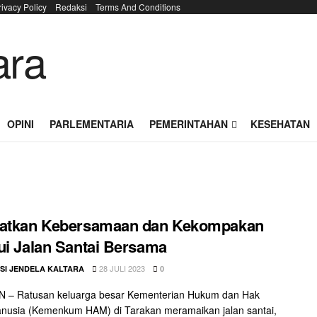
rivacy Policy
Redaksi
Terms And Conditions
OPINI
PARLEMENTARIA
PEMERINTAHAN
KESEHATAN
katkan Kebersamaan dan Kekompakan
ui Jalan Santai Bersama
28 JULI 2023
SI JENDELA KALTARA
0
 – Ratusan keluarga besar Kementerian Hukum dan Hak
nusia (Kemenkum HAM) di Tarakan meramaikan jalan santai,