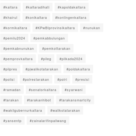
#kaltara
#kaltaradihati
#kapoldakaltara
#khairul
#konikaltara
#kontingenkaltara
#kormikaltara
#KPwBIprovinsikaltara
#nunukan
#pemilu2024
#pemkabbulungan
#pemkabnunukan
#pemkottarakan
#pemprovkaltara
#pileg
#pilkada2024
#pilpres
#pjwalikotatarakan
#poldakaltara
#polisi
#polrestarakan
#polri
#presisi
#ramadan
#senatorkaltara
#syarwani
#tarakan
#tarakanhibot
#tarakansmartcity
#wakilgubernurkaltara
#walikotatarakan
#yansentp
#zainalarifinpaliwang