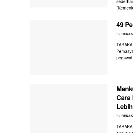
sederhan
(Kemenk
49 Pe
BY
REDAK
TARAKAN
Pemasyar
pegawai 
Menk
Cara 
Lebih
BY
REDAK
TARAKAN
angka ya