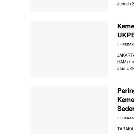
Jumat (2
Keme
UKPBJ
BY
REDAK
JAKARTA
HAM) men
atas UKPB
Perin
Keme
Sede
BY
REDAK
TARAKAN 