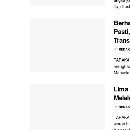
itu, di usi
Berh
Pasti
Trans
BY
REDAK
TARAKAN
menghadi
Manusia
Lima 
Melal
BY
REDAK
TARAKAN 
warga b
(Lapas) K