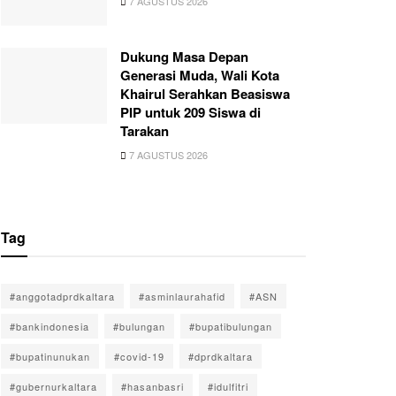
7 AGUSTUS 2026
Dukung Masa Depan
Generasi Muda, Wali Kota
Khairul Serahkan Beasiswa
PIP untuk 209 Siswa di
Tarakan
7 AGUSTUS 2026
Tag
#anggotadprdkaltara
#asminlaurahafid
#ASN
#bankindonesia
#bulungan
#bupatibulungan
#bupatinunukan
#covid-19
#dprdkaltara
#gubernurkaltara
#hasanbasri
#idulfitri