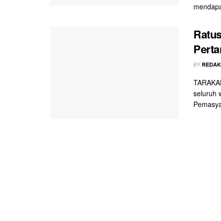
mendapat
Ratus
Pert
BY
REDAK
TARAKAN 
seluruh 
Pemasyar