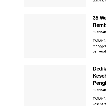
35 Wa
Remis
BY
REDAK
TARAKAN
menggela
penyerah
Dedik
Keseh
Peng
BY
REDAK
TARAKAN
kesehat