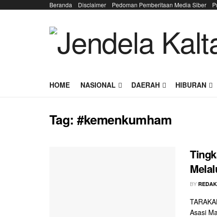
Beranda
Disclaimer
Pedoman Pemberitaan Media Siber
P
HOME
NASIONAL
DAERAH
HIBURAN
Tag:
#kemenkumham
Ting
Melal
BY
REDAK
TARAKAN
Asasi Ma