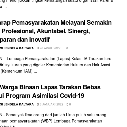
a ...
arap Pemasyarakatan Melayani Semakin
, Profesional, Akuntabel, Sinergi,
paran dan Inovatif
26 APRIL 2022
SI JENDELA KALTARA
0
 – Lembaga Pemasyarakatan (Lapas) Kelas IIA Tarakan turut
ri syukuran yang digelar Kementerian Hukum dan Hak Asasi
 (KemenkumHAM) ...
Warga Binaan Lapas Tarakan Bebas
ui Program Asimilasi Covid-19
8 JANUARI 2022
SI JENDELA KALTARA
0
- Sebanyak lima orang dari jumlah Lima puluh satu orang
inaan pemasyarakatan (WBP) Lembaga Pemasyarakatan
elas IIA ...