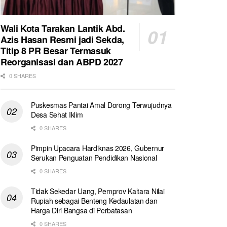
Wali Kota Tarakan Lantik Abd.
Azis Hasan Resmi jadi Sekda,
Titip 8 PR Besar Termasuk
Reorganisasi dan ABPD 2027
0 SHARES
Puskesmas Pantai Amal Dorong Terwujudnya
Desa Sehat Iklim
0 SHARES
Pimpin Upacara Hardiknas 2026, Gubernur
Serukan Penguatan Pendidikan Nasional
0 SHARES
Tidak Sekedar Uang, Pemprov Kaltara Nilai
Rupiah sebagai Benteng Kedaulatan dan
Harga Diri Bangsa di Perbatasan
0 SHARES