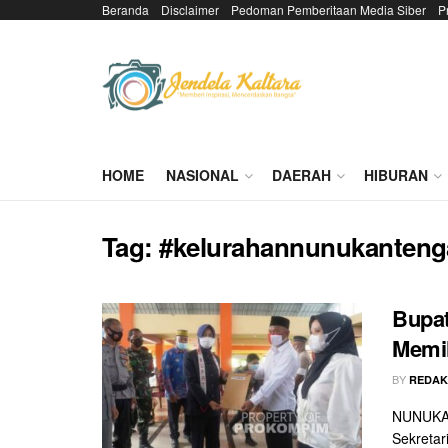
Beranda
Disclaimer
Pedoman Pemberitaan Media Siber
P
HOME
NASIONAL
DAERAH
HIBURAN
Tag:
#kelurahannunukanteng
Bupat
Memil
BY
REDAK
NUNUKAN 
Sekretar