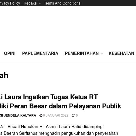
rivacy Policy
Redaksi
Terms And Conditions
OPINI
PARLEMENTARIA
PEMERINTAHAN
KESEHATAN
ah
i Laura Ingatkan Tugas Ketua RT
iki Peran Besar dalam Pelayanan Publik
9 JANUARI 2022
SI JENDELA KALTARA
0
- Bupati Nunukan Hj. Asmin Laura Hafid didampingi
is Daerah Serfianus menghadiri pengukuhan dan penyerahan