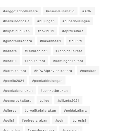
#anggotadprdkaltara
#asminlaurahafid
#ASN
#bankindonesia
#bulungan
#bupatibulungan
#bupatinunukan
#covid-19
#dprdkaltara
#gubernurkaltara
#hasanbasri
#idulfitri
#kaltara
#kaltaradihati
#kapoldakaltara
#khairul
#konikaltara
#kontingenkaltara
#kormikaltara
#KPwBIprovinsikaltara
#nunukan
#pemilu2024
#pemkabbulungan
#pemkabnunukan
#pemkottarakan
#pemprovkaltara
#pileg
#pilkada2024
#pilpres
#pjwalikotatarakan
#poldakaltara
#polisi
#polrestarakan
#polri
#presisi
#ramadan
#senatorkaltara
#syarwani