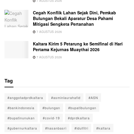
7 AGUSTUS 2026
Cegah Konflik Lahan Sejak Dini, Pemkab
Bulungan Bekali Aparatur Desa Pahami
Mitigasi Sengketa Pertanahan
7 AGUSTUS 2026
Kaltara Kirim 5 Petarung ke Semifinal di Hari
Pertama Kejurnas Muaythai 2026
7 AGUSTUS 2026
Tag
#anggotadprdkaltara
#asminlaurahafid
#ASN
#bankindonesia
#bulungan
#bupatibulungan
#bupatinunukan
#covid-19
#dprdkaltara
#gubernurkaltara
#hasanbasri
#idulfitri
#kaltara