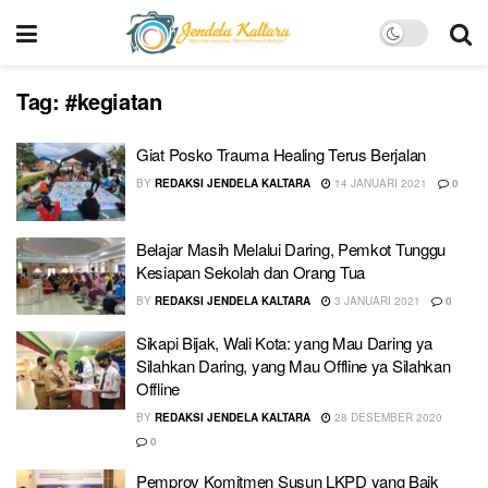
Tag:
#kegiatan
Giat Posko Trauma Healing Terus Berjalan
BY
REDAKSI JENDELA KALTARA
14 JANUARI 2021
0
Belajar Masih Melalui Daring, Pemkot Tunggu
Kesiapan Sekolah dan Orang Tua
BY
REDAKSI JENDELA KALTARA
3 JANUARI 2021
0
Sikapi Bijak, Wali Kota: yang Mau Daring ya
Silahkan Daring, yang Mau Offline ya Silahkan
Offline
BY
REDAKSI JENDELA KALTARA
28 DESEMBER 2020
0
Pemprov Komitmen Susun LKPD yang Baik