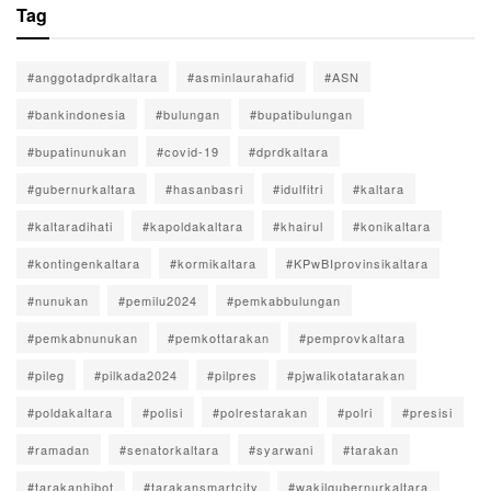
Tag
#anggotadprdkaltara
#asminlaurahafid
#ASN
#bankindonesia
#bulungan
#bupatibulungan
#bupatinunukan
#covid-19
#dprdkaltara
#gubernurkaltara
#hasanbasri
#idulfitri
#kaltara
#kaltaradihati
#kapoldakaltara
#khairul
#konikaltara
#kontingenkaltara
#kormikaltara
#KPwBIprovinsikaltara
#nunukan
#pemilu2024
#pemkabbulungan
#pemkabnunukan
#pemkottarakan
#pemprovkaltara
#pileg
#pilkada2024
#pilpres
#pjwalikotatarakan
#poldakaltara
#polisi
#polrestarakan
#polri
#presisi
#ramadan
#senatorkaltara
#syarwani
#tarakan
#tarakanhibot
#tarakansmartcity
#wakilgubernurkaltara