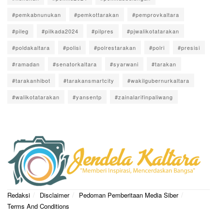
#pemkabnunukan
#pemkottarakan
#pemprovkaltara
#pileg
#pilkada2024
#pilpres
#pjwalikotatarakan
#poldakaltara
#polisi
#polrestarakan
#polri
#presisi
#ramadan
#senatorkaltara
#syarwani
#tarakan
#tarakanhibot
#tarakansmartcity
#wakilgubernurkaltara
#walikotatarakan
#yansentp
#zainalarifinpaliwang
Redaksi
Disclaimer
Pedoman Pemberitaan Media Siber
Terms And Conditions