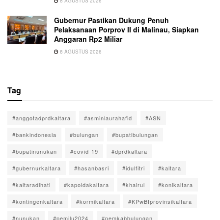
8 AGUSTUS 2026
Gubernur Pastikan Dukung Penuh
Pelaksanaan Porprov II di Malinau, Siapkan
Anggaran Rp2 Miliar
8 AGUSTUS 2026
Tag
#anggotadprdkaltara
#asminlaurahafid
#ASN
#bankindonesia
#bulungan
#bupatibulungan
#bupatinunukan
#covid-19
#dprdkaltara
#gubernurkaltara
#hasanbasri
#idulfitri
#kaltara
#kaltaradihati
#kapoldakaltara
#khairul
#konikaltara
#kontingenkaltara
#kormikaltara
#KPwBIprovinsikaltara
#nunukan
#pemilu2024
#pemkabbulungan