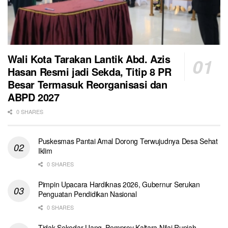
Wali Kota Tarakan Lantik Abd. Azis
Hasan Resmi jadi Sekda, Titip 8 PR
Besar Termasuk Reorganisasi dan
ABPD 2027
0 SHARES
Puskesmas Pantai Amal Dorong Terwujudnya Desa Sehat
Iklim
0 SHARES
Pimpin Upacara Hardiknas 2026, Gubernur Serukan
Penguatan Pendidikan Nasional
0 SHARES
Tidak Sekedar Uang, Pemprov Kaltara Nilai Rupiah