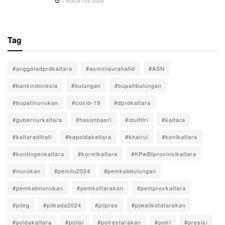
7 AGUSTUS 2026
Tag
#anggotadprdkaltara
#asminlaurahafid
#ASN
#bankindonesia
#bulungan
#bupatibulungan
#bupatinunukan
#covid-19
#dprdkaltara
#gubernurkaltara
#hasanbasri
#idulfitri
#kaltara
#kaltaradihati
#kapoldakaltara
#khairul
#konikaltara
#kontingenkaltara
#kormikaltara
#KPwBIprovinsikaltara
#nunukan
#pemilu2024
#pemkabbulungan
#pemkabnunukan
#pemkottarakan
#pemprovkaltara
#pileg
#pilkada2024
#pilpres
#pjwalikotatarakan
#poldakaltara
#polisi
#polrestarakan
#polri
#presisi