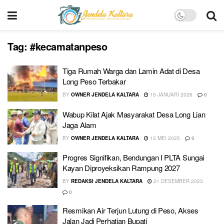
Tag:
#kecamatanpeso
Tiga Rumah Warga dan Lamin Adat di Desa
Long Peso Terbakar
BY
OWNER JENDELA KALTARA
15 JANUARI 2026
0
Wabup Kilat Ajak Masyarakat Desa Long Lian
Jaga Alam
BY
OWNER JENDELA KALTARA
13 MEI 2025
0
Progres Signifikan, Bendungan I PLTA Sungai
Kayan Diproyeksikan Rampung 2027
BY
REDAKSI JENDELA KALTARA
21 DESEMBER 2023
0
Resmikan Air Terjun Lutung di Peso, Akses
Jalan Jadi Perhatian Bupati