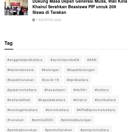
Dukung Masa Depan Generasi Muda, Wali Kota
Khairul Serahkan Beasiswa PIP untuk 209
Siswa di Tarakan
7 AGUSTUS 2026
Tag
#anggotadprdkaltara
#asminlaurahafid
#ASN
#bankindonesia
#bulungan
#bupatibulungan
#bupatinunukan
#covid-19
#dprdkaltara
#gubernurkaltara
#hasanbasri
#idulfitri
#kaltara
#kaltaradihati
#kapoldakaltara
#khairul
#konikaltara
#kontingenkaltara
#kormikaltara
#KPwBIprovinsikaltara
#nunukan
#pemilu2024
#pemkabbulungan
#pemkabnunukan
#pemkottarakan
#pemprovkaltara