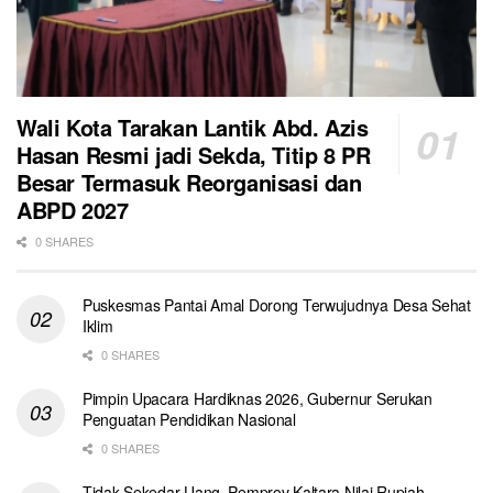
Wali Kota Tarakan Lantik Abd. Azis
Hasan Resmi jadi Sekda, Titip 8 PR
Besar Termasuk Reorganisasi dan
ABPD 2027
0 SHARES
Puskesmas Pantai Amal Dorong Terwujudnya Desa Sehat
Iklim
0 SHARES
Pimpin Upacara Hardiknas 2026, Gubernur Serukan
Penguatan Pendidikan Nasional
0 SHARES
Tidak Sekedar Uang, Pemprov Kaltara Nilai Rupiah