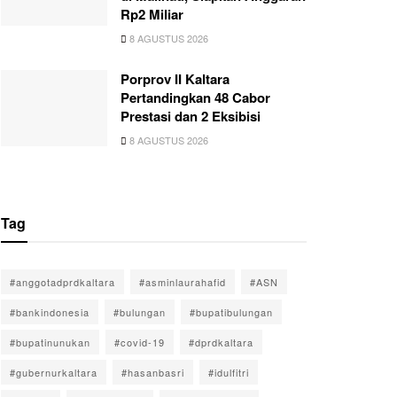
Rp2 Miliar
8 AGUSTUS 2026
Porprov II Kaltara
Pertandingkan 48 Cabor
Prestasi dan 2 Eksibisi
8 AGUSTUS 2026
Tag
#anggotadprdkaltara
#asminlaurahafid
#ASN
#bankindonesia
#bulungan
#bupatibulungan
#bupatinunukan
#covid-19
#dprdkaltara
#gubernurkaltara
#hasanbasri
#idulfitri