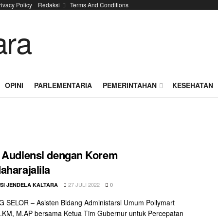
rivacy Policy
Redaksi
Terms And Conditions
OPINI
PARLEMENTARIA
PEMERINTAHAN
KESEHATAN
 Audiensi dengan Korem
aharajalila
27 JULI 2022
SI JENDELA KALTARA
0
 SELOR – Asisten Bidang Administarsi Umum Pollymart
S.KM, M.AP bersama Ketua Tim Gubernur untuk Percepatan