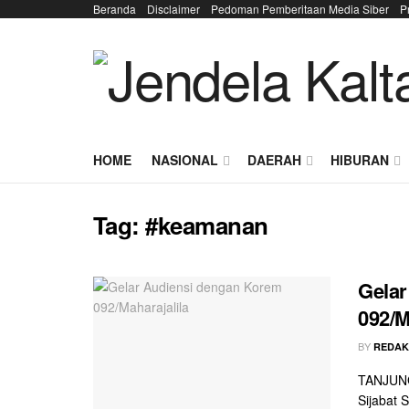
Beranda
Disclaimer
Pedoman Pemberitaan Media Siber
P
HOME
NASIONAL
DAERAH
HIBURAN
Tag:
#keamanan
Gelar
092/M
BY
REDAK
TANJUNG
Sijabat 