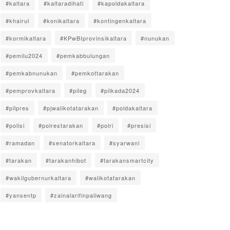
#kaltara
#kaltaradihati
#kapoldakaltara
#khairul
#konikaltara
#kontingenkaltara
#kormikaltara
#KPwBIprovinsikaltara
#nunukan
#pemilu2024
#pemkabbulungan
#pemkabnunukan
#pemkottarakan
#pemprovkaltara
#pileg
#pilkada2024
#pilpres
#pjwalikotatarakan
#poldakaltara
#polisi
#polrestarakan
#polri
#presisi
#ramadan
#senatorkaltara
#syarwani
#tarakan
#tarakanhibot
#tarakansmartcity
#wakilgubernurkaltara
#walikotatarakan
#yansentp
#zainalarifinpaliwang