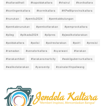
#kaltaradihati
#kapoldakaltara
#khairul
#konikaltara
#kontingenkaltara
#kormikaltara
#KPwBIprovinsikaltara
#nunukan
#pemilu2024
#pemkabbulungan
#pemkabnunukan
#pemkottarakan
#pemprovkaltara
#pileg
#pilkada2024
#pilpres
#pjwalikotatarakan
#poldakaltara
#polisi
#polrestarakan
#polri
#presisi
#ramadan
#senatorkaltara
#syarwani
#tarakan
#tarakanhibot
#tarakansmartcity
#wakilgubernurkaltara
#walikotatarakan
#yansentp
#zainalarifinpaliwang