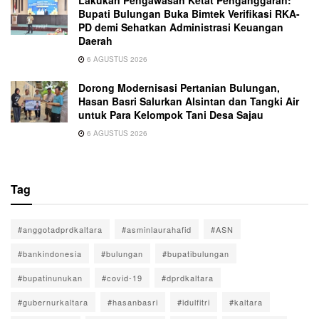
Lakukan Pengawasan Ketat Penganggaran:
Bupati Bulungan Buka Bimtek Verifikasi RKA-
PD demi Sehatkan Administrasi Keuangan
Daerah
6 AGUSTUS 2026
Dorong Modernisasi Pertanian Bulungan,
Hasan Basri Salurkan Alsintan dan Tangki Air
untuk Para Kelompok Tani Desa Sajau
6 AGUSTUS 2026
Tag
#anggotadprdkaltara
#asminlaurahafid
#ASN
#bankindonesia
#bulungan
#bupatibulungan
#bupatinunukan
#covid-19
#dprdkaltara
#gubernurkaltara
#hasanbasri
#idulfitri
#kaltara