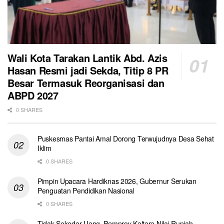
Wali Kota Tarakan Lantik Abd. Azis
Hasan Resmi jadi Sekda, Titip 8 PR
Besar Termasuk Reorganisasi dan
ABPD 2027
0 SHARES
Puskesmas Pantai Amal Dorong Terwujudnya Desa Sehat
Iklim
0 SHARES
Pimpin Upacara Hardiknas 2026, Gubernur Serukan
Penguatan Pendidikan Nasional
0 SHARES
Tidak Sekedar Uang, Pemprov Kaltara Nilai Rupiah