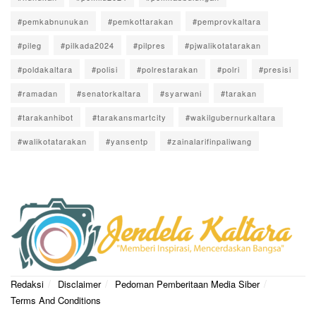
#pemkabnunukan
#pemkottarakan
#pemprovkaltara
#pileg
#pilkada2024
#pilpres
#pjwalikotatarakan
#poldakaltara
#polisi
#polrestarakan
#polri
#presisi
#ramadan
#senatorkaltara
#syarwani
#tarakan
#tarakanhibot
#tarakansmartcity
#wakilgubernurkaltara
#walikotatarakan
#yansentp
#zainalarifinpaliwang
Redaksi
Disclaimer
Pedoman Pemberitaan Media Siber
Terms And Conditions