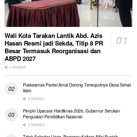
Wali Kota Tarakan Lantik Abd. Azis
Hasan Resmi jadi Sekda, Titip 8 PR
Besar Termasuk Reorganisasi dan
ABPD 2027
0 SHARES
Puskesmas Pantai Amal Dorong Terwujudnya Desa Sehat
Iklim
0 SHARES
Pimpin Upacara Hardiknas 2026, Gubernur Serukan
Penguatan Pendidikan Nasional
0 SHARES
Tidak Sekedar Uang, Pemprov Kaltara Nilai Rupiah