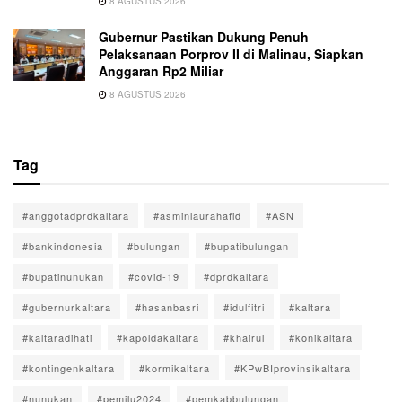
8 AGUSTUS 2026
Gubernur Pastikan Dukung Penuh
Pelaksanaan Porprov II di Malinau, Siapkan
Anggaran Rp2 Miliar
8 AGUSTUS 2026
Tag
#anggotadprdkaltara
#asminlaurahafid
#ASN
#bankindonesia
#bulungan
#bupatibulungan
#bupatinunukan
#covid-19
#dprdkaltara
#gubernurkaltara
#hasanbasri
#idulfitri
#kaltara
#kaltaradihati
#kapoldakaltara
#khairul
#konikaltara
#kontingenkaltara
#kormikaltara
#KPwBIprovinsikaltara
#nunukan
#pemilu2024
#pemkabbulungan