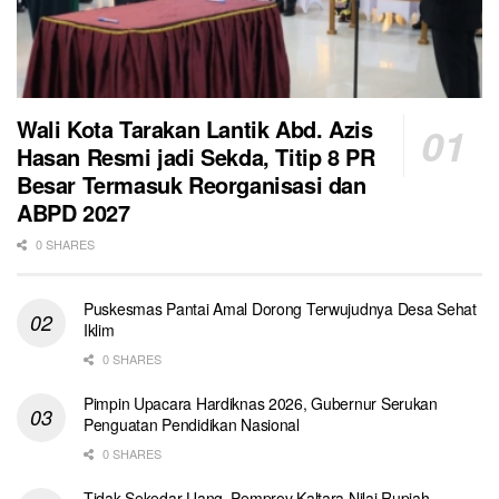
Wali Kota Tarakan Lantik Abd. Azis
Hasan Resmi jadi Sekda, Titip 8 PR
Besar Termasuk Reorganisasi dan
ABPD 2027
0 SHARES
Puskesmas Pantai Amal Dorong Terwujudnya Desa Sehat
Iklim
0 SHARES
Pimpin Upacara Hardiknas 2026, Gubernur Serukan
Penguatan Pendidikan Nasional
0 SHARES
Tidak Sekedar Uang, Pemprov Kaltara Nilai Rupiah