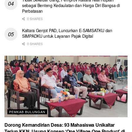
sebagai Benteng Kedaulatan dan Harga Diri Bangsa di
Perbatasan
0 SHARES
Kaltara Genjot PAD, Luncurkan E-SAMSATKU dan
SIMPADKU untuk Layanan Pajak Digital
0 SHARES
PEMKAB BULUNGAN
Dorong Kemandirian Desa: 93 Mahasiswa Unikaltar
Terjun KKN, Usung Konsep ‘One Village One Product’ di