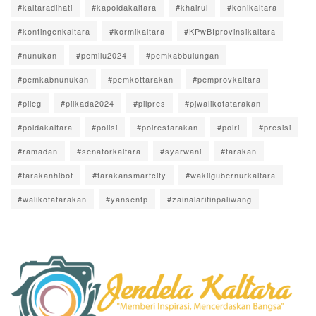
#kaltaradihati
#kapoldakaltara
#khairul
#konikaltara
#kontingenkaltara
#kormikaltara
#KPwBIprovinsikaltara
#nunukan
#pemilu2024
#pemkabbulungan
#pemkabnunukan
#pemkottarakan
#pemprovkaltara
#pileg
#pilkada2024
#pilpres
#pjwalikotatarakan
#poldakaltara
#polisi
#polrestarakan
#polri
#presisi
#ramadan
#senatorkaltara
#syarwani
#tarakan
#tarakanhibot
#tarakansmartcity
#wakilgubernurkaltara
#walikotatarakan
#yansentp
#zainalarifinpaliwang