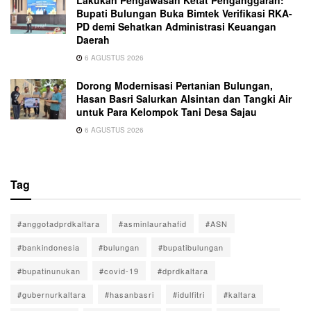
Lakukan Pengawasan Ketat Penganggaran:
Bupati Bulungan Buka Bimtek Verifikasi RKA-
PD demi Sehatkan Administrasi Keuangan
Daerah
6 AGUSTUS 2026
Dorong Modernisasi Pertanian Bulungan,
Hasan Basri Salurkan Alsintan dan Tangki Air
untuk Para Kelompok Tani Desa Sajau
6 AGUSTUS 2026
Tag
#anggotadprdkaltara
#asminlaurahafid
#ASN
#bankindonesia
#bulungan
#bupatibulungan
#bupatinunukan
#covid-19
#dprdkaltara
#gubernurkaltara
#hasanbasri
#idulfitri
#kaltara