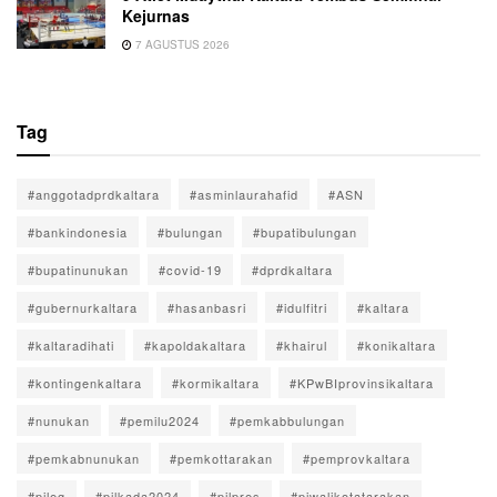
Kejurnas
7 AGUSTUS 2026
Tag
#anggotadprdkaltara
#asminlaurahafid
#ASN
#bankindonesia
#bulungan
#bupatibulungan
#bupatinunukan
#covid-19
#dprdkaltara
#gubernurkaltara
#hasanbasri
#idulfitri
#kaltara
#kaltaradihati
#kapoldakaltara
#khairul
#konikaltara
#kontingenkaltara
#kormikaltara
#KPwBIprovinsikaltara
#nunukan
#pemilu2024
#pemkabbulungan
#pemkabnunukan
#pemkottarakan
#pemprovkaltara
#pileg
#pilkada2024
#pilpres
#pjwalikotatarakan