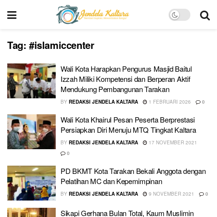
Tag:
#islamiccenter
Wali Kota Harapkan Pengurus Masjid Baitul
Izzah Miliki Kompetensi dan Berperan Aktif
Mendukung Pembangunan Tarakan
BY
REDAKSI JENDELA KALTARA
1 FEBRUARI 2026
0
Wali Kota Khairul Pesan Peserta Berprestasi
Persiapkan Diri Menuju MTQ Tingkat Kaltara
BY
REDAKSI JENDELA KALTARA
17 NOVEMBER 2021
0
PD BKMT Kota Tarakan Bekali Anggota dengan
Pelatihan MC dan Kepemimpinan
BY
REDAKSI JENDELA KALTARA
9 NOVEMBER 2021
0
Sikapi Gerhana Bulan Total, Kaum Muslimin