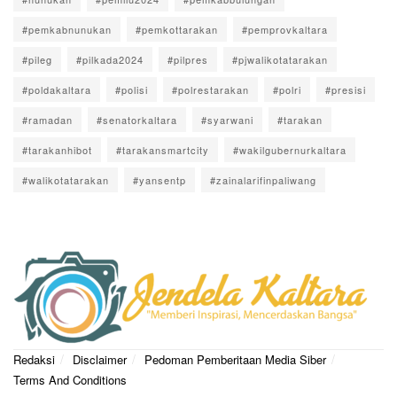
#pemkabnunukan
#pemkottarakan
#pemprovkaltara
#pileg
#pilkada2024
#pilpres
#pjwalikotatarakan
#poldakaltara
#polisi
#polrestarakan
#polri
#presisi
#ramadan
#senatorkaltara
#syarwani
#tarakan
#tarakanhibot
#tarakansmartcity
#wakilgubernurkaltara
#walikotatarakan
#yansentp
#zainalarifinpaliwang
Redaksi
Disclaimer
Pedoman Pemberitaan Media Siber
Terms And Conditions