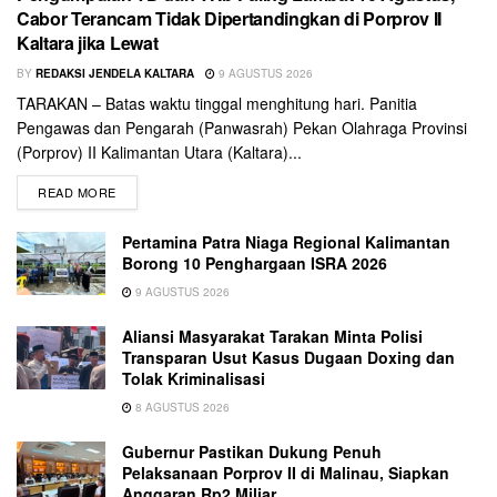
Cabor Terancam Tidak Dipertandingkan di Porprov II
Kaltara jika Lewat
BY
REDAKSI JENDELA KALTARA
9 AGUSTUS 2026
TARAKAN – Batas waktu tinggal menghitung hari. Panitia
Pengawas dan Pengarah (Panwasrah) Pekan Olahraga Provinsi
(Porprov) II Kalimantan Utara (Kaltara)...
READ MORE
Pertamina Patra Niaga Regional Kalimantan
Borong 10 Penghargaan ISRA 2026
9 AGUSTUS 2026
Aliansi Masyarakat Tarakan Minta Polisi
Transparan Usut Kasus Dugaan Doxing dan
Tolak Kriminalisasi
8 AGUSTUS 2026
Gubernur Pastikan Dukung Penuh
Pelaksanaan Porprov II di Malinau, Siapkan
Anggaran Rp2 Miliar