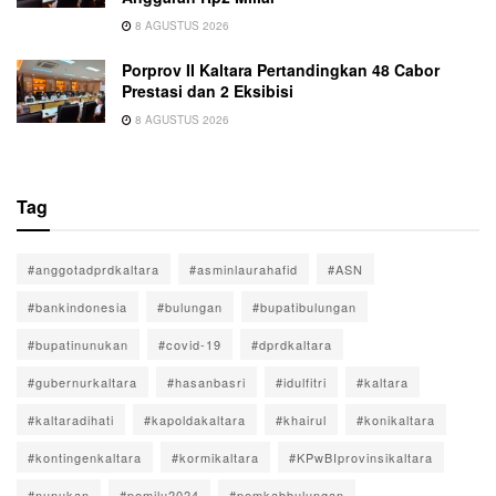
8 AGUSTUS 2026
Porprov II Kaltara Pertandingkan 48 Cabor
Prestasi dan 2 Eksibisi
8 AGUSTUS 2026
Tag
#anggotadprdkaltara
#asminlaurahafid
#ASN
#bankindonesia
#bulungan
#bupatibulungan
#bupatinunukan
#covid-19
#dprdkaltara
#gubernurkaltara
#hasanbasri
#idulfitri
#kaltara
#kaltaradihati
#kapoldakaltara
#khairul
#konikaltara
#kontingenkaltara
#kormikaltara
#KPwBIprovinsikaltara
#nunukan
#pemilu2024
#pemkabbulungan