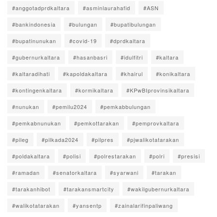
#anggotadprdkaltara
#asminlaurahafid
#ASN
#bankindonesia
#bulungan
#bupatibulungan
#bupatinunukan
#covid-19
#dprdkaltara
#gubernurkaltara
#hasanbasri
#idulfitri
#kaltara
#kaltaradihati
#kapoldakaltara
#khairul
#konikaltara
#kontingenkaltara
#kormikaltara
#KPwBIprovinsikaltara
#nunukan
#pemilu2024
#pemkabbulungan
#pemkabnunukan
#pemkottarakan
#pemprovkaltara
#pileg
#pilkada2024
#pilpres
#pjwalikotatarakan
#poldakaltara
#polisi
#polrestarakan
#polri
#presisi
#ramadan
#senatorkaltara
#syarwani
#tarakan
#tarakanhibot
#tarakansmartcity
#wakilgubernurkaltara
#walikotatarakan
#yansentp
#zainalarifinpaliwang