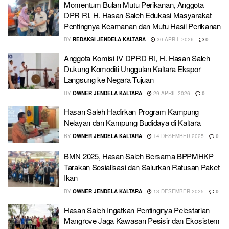
Momentum Bulan Mutu Perikanan, Anggota
DPR RI, H. Hasan Saleh Edukasi Masyarakat
Pentingnya Keamanan dan Mutu Hasil Perikanan
BY
REDAKSI JENDELA KALTARA
30 APRIL 2026
0
Anggota Komisi IV DPRD RI, H. Hasan Saleh
Dukung Komoditi Unggulan Kaltara Ekspor
Langsung ke Negara Tujuan
BY
OWNER JENDELA KALTARA
29 APRIL 2026
0
Hasan Saleh Hadirkan Program Kampung
Nelayan dan Kampung Budidaya di Kaltara
BY
OWNER JENDELA KALTARA
14 DESEMBER 2025
0
BMN 2025, Hasan Saleh Bersama BPPMHKP
Tarakan Sosialisasi dan Salurkan Ratusan Paket
Ikan
BY
OWNER JENDELA KALTARA
13 DESEMBER 2025
0
Hasan Saleh Ingatkan Pentingnya Pelestarian
Mangrove Jaga Kawasan Pesisir dan Ekosistem