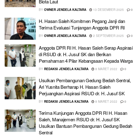
Biota Laut
BY
OWNER JENDELA KALTARA
13 DESEMBER 2025
0
H. Hasan Saleh Komitmen Pegang Janji dan
Terima Evaluasi Tunjangan Anggota DPR RI
BY
OWNER JENDELA KALTARA
2 SEPTEMBER 2025
0
Anggota DPR RI H. Hasan Saleh Serap Aspirasi
di RSUD dr. H. Jusuf SK dan Berikan
Pemahaman 4 Pilar Kebangsaan Kepada Warga
BY
REDAKSI JENDELA KALTARA
8 MARET 2022
0
Usulkan Pembangunan Gedung Bedah Sentral,
Ari Yusnita Berharap H. Hasan Saleh
Perjuangkan Aspirasi RSUD dr. H. Jusuf SK
BY
REDAKSI JENDELA KALTARA
8 MARET 2022
0
Terima Kunjungan Anggota DPR RI H. Hasan
Saleh, Manajemen RSUD dr. H. Jusuf SK
Usulkan Bantuan Pembangunan Gedung Bedah
Sentral