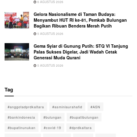
6 AGUSTUS 2026
Gelora Nasionalisme di Taman Budaya:
Menyambut HUT RI ke-81, Pemkab Bulungan
Bagikan Ribuan Bendera Merah Putih
5 AGUSTUS 2026
Gema Syiar di Gunung Putih: STQ VI Tanjung
Palas Sukses Digelar, Jadi Wadah Cetak
Generasi Muda Qurani
5 AGUSTUS 2026
Tag
#anggotadprdkaltara
#asminlaurahafid
#ASN
#bankindonesia
#bulungan
#bupatibulungan
#bupatinunukan
#covid-19
#dprdkaltara