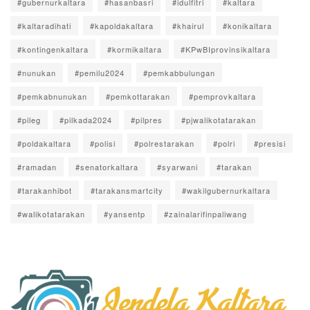
#gubernurkaltara
#hasanbasri
#idulfitri
#kaltara
#kaltaradihati
#kapoldakaltara
#khairul
#konikaltara
#kontingenkaltara
#kormikaltara
#KPwBIprovinsikaltara
#nunukan
#pemilu2024
#pemkabbulungan
#pemkabnunukan
#pemkottarakan
#pemprovkaltara
#pileg
#pilkada2024
#pilpres
#pjwalikotatarakan
#poldakaltara
#polisi
#polrestarakan
#polri
#presisi
#ramadan
#senatorkaltara
#syarwani
#tarakan
#tarakanhibot
#tarakansmartcity
#wakilgubernurkaltara
#walikotatarakan
#yansentp
#zainalarifinpaliwang