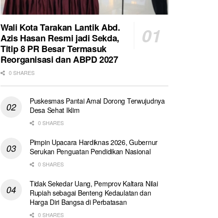
Wali Kota Tarakan Lantik Abd.
Azis Hasan Resmi jadi Sekda,
Titip 8 PR Besar Termasuk
Reorganisasi dan ABPD 2027
0 SHARES
Puskesmas Pantai Amal Dorong Terwujudnya
Desa Sehat Iklim
0 SHARES
Pimpin Upacara Hardiknas 2026, Gubernur
Serukan Penguatan Pendidikan Nasional
0 SHARES
Tidak Sekedar Uang, Pemprov Kaltara Nilai
Rupiah sebagai Benteng Kedaulatan dan
Harga Diri Bangsa di Perbatasan
0 SHARES