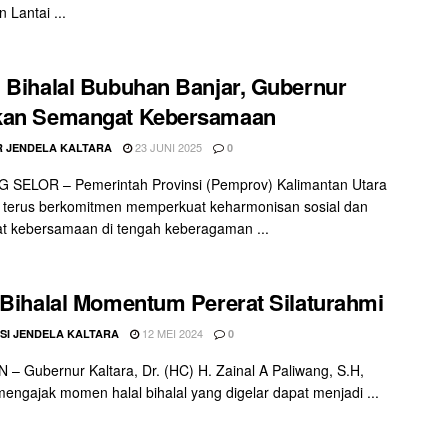
 Lantai ...
 Bihalal Bubuhan Banjar, Gubernur
kan Semangat Kebersamaan
23 JUNI 2025
 JENDELA KALTARA
0
 SELOR – Pemerintah Provinsi (Pemprov) Kalimantan Utara
) terus berkomitmen memperkuat keharmonisan sosial dan
t kebersamaan di tengah keberagaman ...
 Bihalal Momentum Pererat Silaturahmi
12 MEI 2024
SI JENDELA KALTARA
0
– Gubernur Kaltara, Dr. (HC) H. Zainal A Paliwang, S.H,
ngajak momen halal bihalal yang digelar dapat menjadi ...