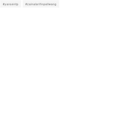
#yansentp
#zainalarifinpaliwang