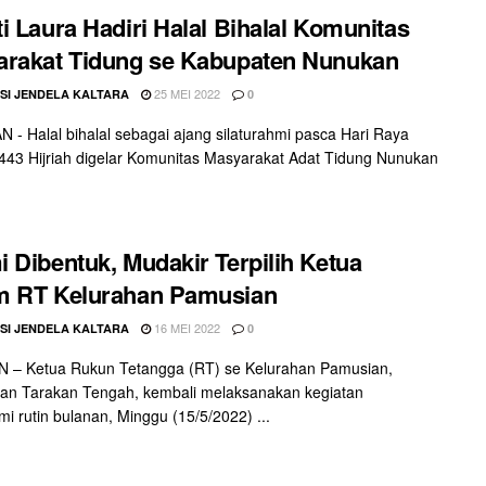
i Laura Hadiri Halal Bihalal Komunitas
rakat Tidung se Kabupaten Nunukan
25 MEI 2022
SI JENDELA KALTARA
0
- Halal bihalal sebagai ajang silaturahmi pasca Hari Raya
i 1443 Hijriah digelar Komunitas Masyarakat Adat Tidung Nunukan
 Dibentuk, Mudakir Terpilih Ketua
m RT Kelurahan Pamusian
16 MEI 2022
SI JENDELA KALTARA
0
 – Ketua Rukun Tetangga (RT) se Kelurahan Pamusian,
an Tarakan Tengah, kembali melaksanakan kegiatan
hmi rutin bulanan, Minggu (15/5/2022) ...