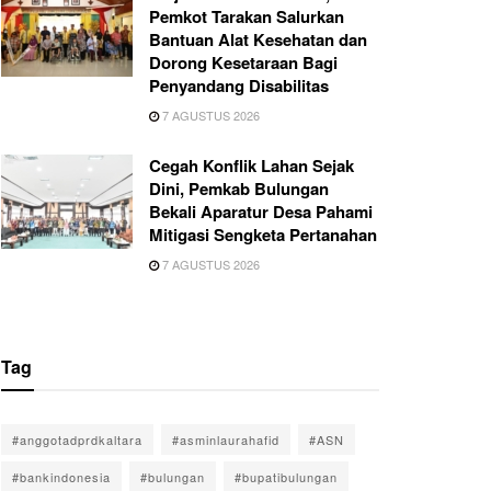
Pemkot Tarakan Salurkan
Bantuan Alat Kesehatan dan
Dorong Kesetaraan Bagi
Penyandang Disabilitas
7 AGUSTUS 2026
Cegah Konflik Lahan Sejak
Dini, Pemkab Bulungan
Bekali Aparatur Desa Pahami
Mitigasi Sengketa Pertanahan
7 AGUSTUS 2026
Tag
#anggotadprdkaltara
#asminlaurahafid
#ASN
#bankindonesia
#bulungan
#bupatibulungan