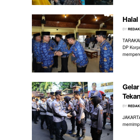
Halal
BY
REDAK
TARAKAN 
DP Korpr
memperer
Gelar
Teka
BY
REDAK
JAKARTA 
memimpin