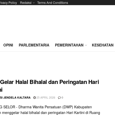
rivacy Policy
Redaksi
Terms And Conditions
OPINI
PARLEMENTARIA
PEMERINTAHAN
KESEHATAN
elar Halal Bihalal dan Peringatan Hari
ni
25 APRIL 2026
SI JENDELA KALTARA
0
 SELOR - Dharma Wanita Persatuan (DWP) Kabupaten
 menggelar halal bihalal dan peringatan Hari Kartini di Ruang