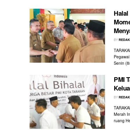
Halal
Mome
Meny
BY
REDAK
TARAKAN
Pegawai 
Senin (8
PMI T
Kelua
BY
REDAK
TARAKAN
Merah In
ruang He