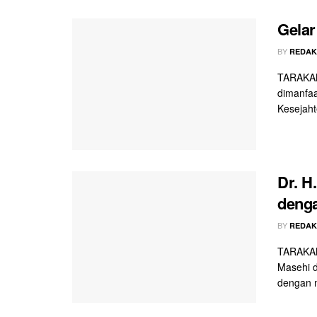
Gelar
BY
REDAK
TARAKAN 
dimanfa
Kesejaht
Dr. H
denga
BY
REDAK
TARAKAN 
Masehi d
dengan m