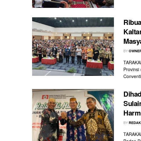
Ribua
Kalta
Masy
BY
OWNER
TARAKAN 
Provinsi
Conventi
Dihad
Sulai
Harm
BY
REDAK
TARAKAN 
Badan P