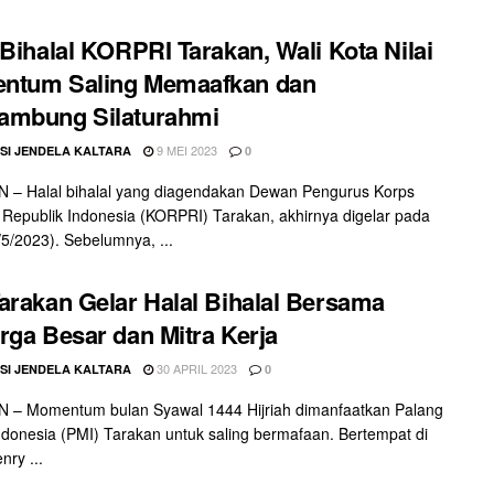
 Bihalal KORPRI Tarakan, Wali Kota Nilai
ntum Saling Memaafkan dan
ambung Silaturahmi
9 MEI 2023
SI JENDELA KALTARA
0
 – Halal bihalal yang diagendakan Dewan Pengurus Korps
Republik Indonesia (KORPRI) Tarakan, akhirnya digelar pada
/5/2023). Sebelumnya, ...
arakan Gelar Halal Bihalal Bersama
rga Besar dan Mitra Kerja
30 APRIL 2023
SI JENDELA KALTARA
0
 – Momentum bulan Syawal 1444 Hijriah dimanfaatkan Palang
donesia (PMI) Tarakan untuk saling bermafaan. Bertempat di
nry ...