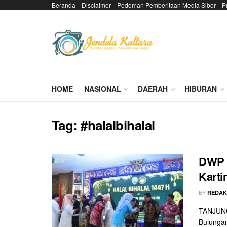
Beranda
Disclaimer
Pedoman Pemberitaan Media Siber
P
HOME
NASIONAL
DAERAH
HIBURAN
Tag:
#halalbihalal
DWP G
Karti
BY
REDAK
TANJUNG
Bulungan