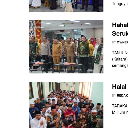
Tenguyun
Hahal
Seru
BY
OWNER
TANJUNG
(Kaltara
semanga
Halal
BY
REDAK
TARAKAN 
M.Hum me