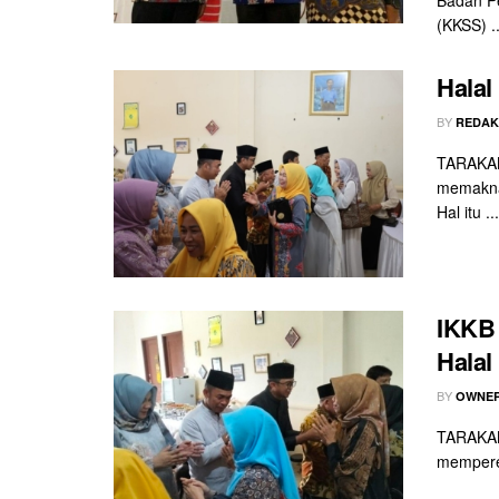
(KKSS) ..
Halal
BY
REDAK
TARAKAN 
memaknai
Hal itu ...
IKKB 
Halal
BY
OWNER
TARAKAN 
memperera