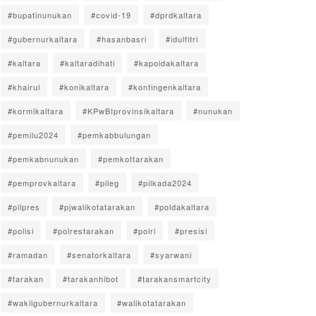
#bupatinunukan
#covid-19
#dprdkaltara
#gubernurkaltara
#hasanbasri
#idulfitri
#kaltara
#kaltaradihati
#kapoldakaltara
#khairul
#konikaltara
#kontingenkaltara
#kormikaltara
#KPwBIprovinsikaltara
#nunukan
#pemilu2024
#pemkabbulungan
#pemkabnunukan
#pemkottarakan
#pemprovkaltara
#pileg
#pilkada2024
#pilpres
#pjwalikotatarakan
#poldakaltara
#polisi
#polrestarakan
#polri
#presisi
#ramadan
#senatorkaltara
#syarwani
#tarakan
#tarakanhibot
#tarakansmartcity
#wakilgubernurkaltara
#walikotatarakan