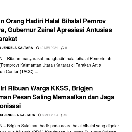
n Orang Hadiri Halal Bihalal Pemrov
ra, Gubernur Zainal Apresiasi Antusias
arakat
12 MEI 2024
 JENDELA KALTARA
0
– Ribuan masyarakat menghadiri halal bihalal Pemerintah
 (Pemprov) Kalimantan Utara (Kaltara) di Tarakan Art &
on Center (TACC) ...
iri Ribuan Warga KKSS, Brigjen
man Pesan Saling Memaafkan dan Jaga
onisasi
8 MEI 2024
SI JENDELA KALTARA
0
– Brigjen Sulaiman hadir pada acara halal bihalal yang digelar
engurus Wilayah (BPW) Kerukunan Keluarga Sulawesi Selatan