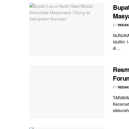
Bupat
Masya
BY
REDAK
NUNUKAN 
Idulfitr
di ...
Resmi
Foru
BY
REDAK
TARAKAN
Kecamat
silatura