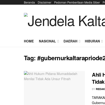
Beranda
Disclaimer
Pedoman Pemberitaan Media Siber
P
HOME
NASIONAL
DAERAH
HIBURAN
Tag:
#gubernurkaltarapriode
Ahli
Tidak
BY
REDAK
TARAKAN
Gubernur