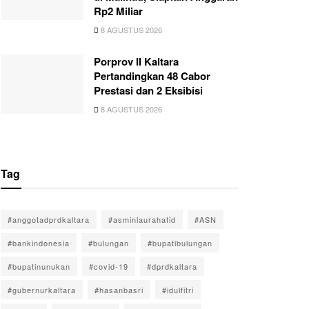
Rp2 Miliar
8 AGUSTUS 2026
Porprov II Kaltara
Pertandingkan 48 Cabor
Prestasi dan 2 Eksibisi
8 AGUSTUS 2026
Tag
#anggotadprdkaltara
#asminlaurahafid
#ASN
#bankindonesia
#bulungan
#bupatibulungan
#bupatinunukan
#covid-19
#dprdkaltara
#gubernurkaltara
#hasanbasri
#idulfitri