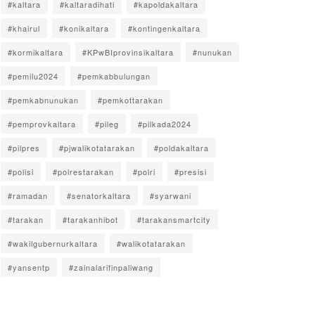
#kaltara
#kaltaradihati
#kapoldakaltara
#khairul
#konikaltara
#kontingenkaltara
#kormikaltara
#KPwBIprovinsikaltara
#nunukan
#pemilu2024
#pemkabbulungan
#pemkabnunukan
#pemkottarakan
#pemprovkaltara
#pileg
#pilkada2024
#pilpres
#pjwalikotatarakan
#poldakaltara
#polisi
#polrestarakan
#polri
#presisi
#ramadan
#senatorkaltara
#syarwani
#tarakan
#tarakanhibot
#tarakansmartcity
#wakilgubernurkaltara
#walikotatarakan
#yansentp
#zainalarifinpaliwang