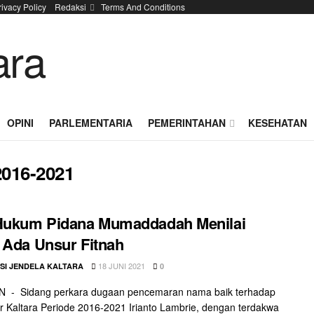
rivacy Policy
Redaksi
Terms And Conditions
OPINI
PARLEMENTARIA
PEMERINTAHAN
KESEHATAN
2016-2021
 Hukum Pidana Mumaddadah Menilai
 Ada Unsur Fitnah
18 JUNI 2021
SI JENDELA KALTARA
0
 - Sidang perkara dugaan pencemaran nama baik terhadap
 Kaltara Periode 2016-2021 Irianto Lambrie, dengan terdakwa