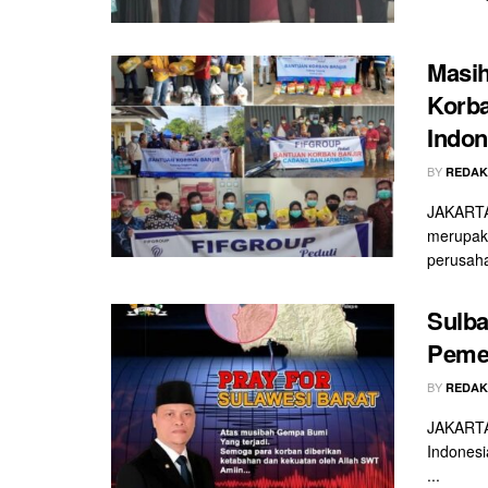
Masih
Korba
Indon
BY
REDAK
JAKARTA 
merupaka
perusaha
Sulb
Pemer
BY
REDAK
JAKARTA 
Indonesi
...