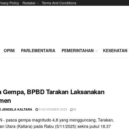
rivacy Policy
Redaksi
Terms And Conditions
OPINI
PARLEMENTARIA
PEMERINTAHAN
KESEHATAN
a Gempa, BPBD Tarakan Laksanakan
men
9 NOVEMBER 2025
 JENDELA KALTARA
0
 - pasca gempa magnitudo 4,8 yang mengguncang, Tarakan,
an Utara (Kaltara) pada Rabu (5/11/2025) sekira pukul 18.37