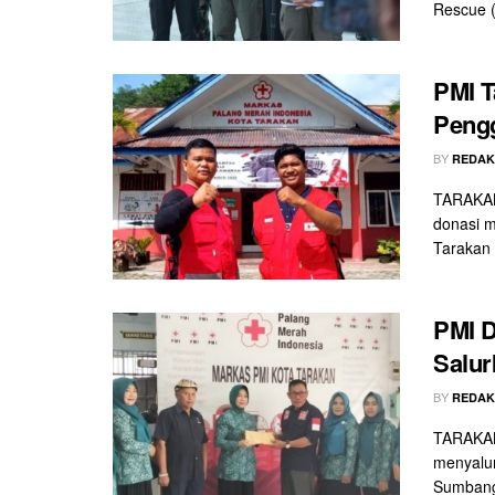
Rescue (
PMI T
Peng
BY
REDAK
TARAKAN
donasi m
Tarakan .
PMI D
Salur
BY
REDAK
TARAKAN
menyalur
Sumbang