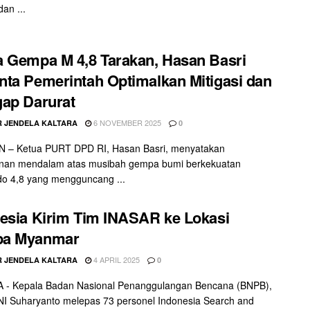
an ...
 Gempa M 4,8 Tarakan, Hasan Basri
ta Pemerintah Optimalkan Mitigasi dan
ap Darurat
6 NOVEMBER 2025
 JENDELA KALTARA
0
 – Ketua PURT DPD RI, Hasan Basri, menyatakan
tinan mendalam atas musibah gempa bumi berkekuatan
o 4,8 yang mengguncang ...
esia Kirim Tim INASAR ke Lokasi
a Myanmar
4 APRIL 2025
 JENDELA KALTARA
0
 - Kepala Badan Nasional Penanggulangan Bencana (BNPB),
NI Suharyanto melepas 73 personel Indonesia Search and