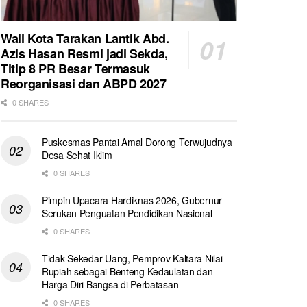
Wali Kota Tarakan Lantik Abd.
Azis Hasan Resmi jadi Sekda,
Titip 8 PR Besar Termasuk
Reorganisasi dan ABPD 2027
0 SHARES
Puskesmas Pantai Amal Dorong Terwujudnya
Desa Sehat Iklim
0 SHARES
Pimpin Upacara Hardiknas 2026, Gubernur
Serukan Penguatan Pendidikan Nasional
0 SHARES
Tidak Sekedar Uang, Pemprov Kaltara Nilai
Rupiah sebagai Benteng Kedaulatan dan
Harga Diri Bangsa di Perbatasan
0 SHARES