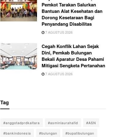
Pemkot Tarakan Salurkan
Bantuan Alat Kesehatan dan
Dorong Kesetaraan Bagi
Penyandang Disabilitas
7 AGUSTUS 2026
Cegah Konflik Lahan Sejak
Dini, Pemkab Bulungan
Bekali Aparatur Desa Pahami
Mitigasi Sengketa Pertanahan
7 AGUSTUS 2026
Tag
#anggotadprdkaltara
#asminlaurahafid
#ASN
#bankindonesia
#bulungan
#bupatibulungan