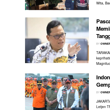
Wita, Bad
Pasca
Memin
Tangg
BY
OWNER
TARAKAN
kepriha
Magnitud
Indon
Gemp
BY
OWNER
JAKARTA
Letjen T