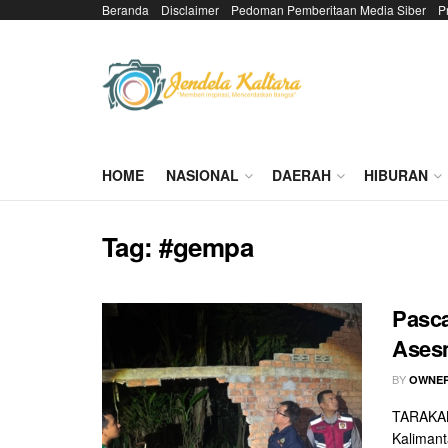
Beranda
Disclaimer
Pedoman Pemberitaan Media Siber
P
HOME
NASIONAL
DAERAH
HIBURAN
Tag:
#gempa
Pasc
Ases
BY
OWNER
TARAKAN
Kalimant