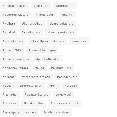
#bupatinunukan
#covid-19
#dprdkaltara
#gubernurkaltara
#hasanbasri
#idulfitri
#kaltara
#kaltaradihati
#kapoldakaltara
#khairul
#konikaltara
#kontingenkaltara
#kormikaltara
#KPwBIprovinsikaltara
#nunukan
#pemilu2024
#pemkabbulungan
#pemkabnunukan
#pemkottarakan
#pemprovkaltara
#pileg
#pilkada2024
#pilpres
#pjwalikotatarakan
#poldakaltara
#polisi
#polrestarakan
#polri
#presisi
#ramadan
#senatorkaltara
#syarwani
#tarakan
#tarakanhibot
#tarakansmartcity
#wakilgubernurkaltara
#walikotatarakan