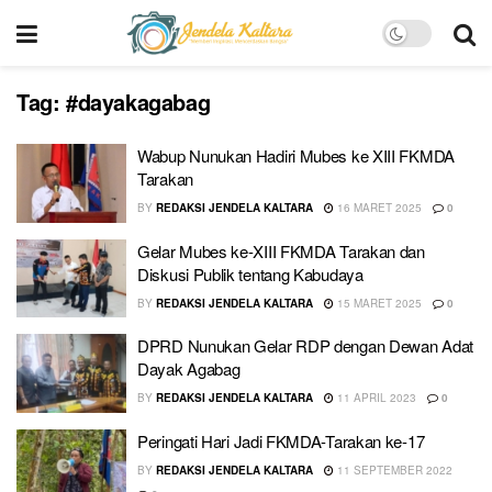
Tag:
#dayakagabag
Wabup Nunukan Hadiri Mubes ke XIII FKMDA
Tarakan
BY
REDAKSI JENDELA KALTARA
16 MARET 2025
0
Gelar Mubes ke-XIII FKMDA Tarakan dan
Diskusi Publik tentang Kabudaya
BY
REDAKSI JENDELA KALTARA
15 MARET 2025
0
DPRD Nunukan Gelar RDP dengan Dewan Adat
Dayak Agabag
BY
REDAKSI JENDELA KALTARA
11 APRIL 2023
0
Peringati Hari Jadi FKMDA-Tarakan ke-17
BY
REDAKSI JENDELA KALTARA
11 SEPTEMBER 2022