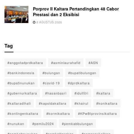
Porprov II Kaltara Pertandingkan 48 Cabor
Prestasi dan 2 Eksibisi
8 AGUSTUS 2026
Tag
#anggotadprdkaltara
#asminlaurahafid
#ASN
#bankindonesia
#bulungan
#bupatibulungan
#bupatinunukan
#covid-19
#dprdkaltara
#gubernurkaltara
#hasanbasri
#idulfitri
#kaltara
#kaltaradihati
#kapoldakaltara
#khairul
#konikaltara
#kontingenkaltara
#kormikaltara
#KPwBIprovinsikaltara
#nunukan
#pemilu2024
#pemkabbulungan
#pemkabnunukan
#pemkottarakan
#pemprovkaltara