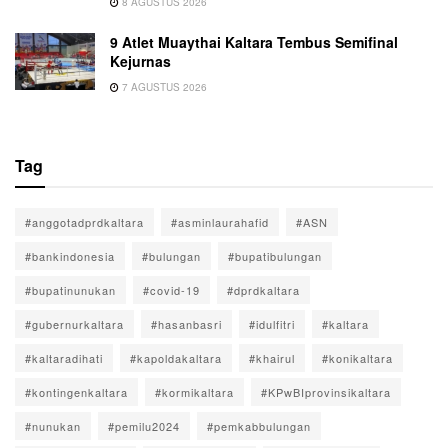
8 AGUSTUS 2026
9 Atlet Muaythai Kaltara Tembus Semifinal
Kejurnas
7 AGUSTUS 2026
Tag
#anggotadprdkaltara
#asminlaurahafid
#ASN
#bankindonesia
#bulungan
#bupatibulungan
#bupatinunukan
#covid-19
#dprdkaltara
#gubernurkaltara
#hasanbasri
#idulfitri
#kaltara
#kaltaradihati
#kapoldakaltara
#khairul
#konikaltara
#kontingenkaltara
#kormikaltara
#KPwBIprovinsikaltara
#nunukan
#pemilu2024
#pemkabbulungan