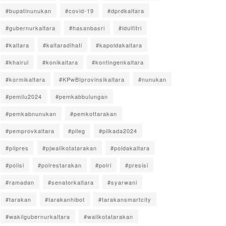
#bupatinunukan
#covid-19
#dprdkaltara
#gubernurkaltara
#hasanbasri
#idulfitri
#kaltara
#kaltaradihati
#kapoldakaltara
#khairul
#konikaltara
#kontingenkaltara
#kormikaltara
#KPwBIprovinsikaltara
#nunukan
#pemilu2024
#pemkabbulungan
#pemkabnunukan
#pemkottarakan
#pemprovkaltara
#pileg
#pilkada2024
#pilpres
#pjwalikotatarakan
#poldakaltara
#polisi
#polrestarakan
#polri
#presisi
#ramadan
#senatorkaltara
#syarwani
#tarakan
#tarakanhibot
#tarakansmartcity
#wakilgubernurkaltara
#walikotatarakan