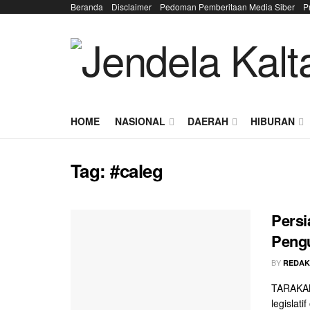
Beranda
Disclaimer
Pedoman Pemberitaan Media Siber
P
HOME
NASIONAL
DAERAH
HIBURAN
Tag:
#caleg
Persi
Peng
BY
REDAK
TARAKAN 
legislat