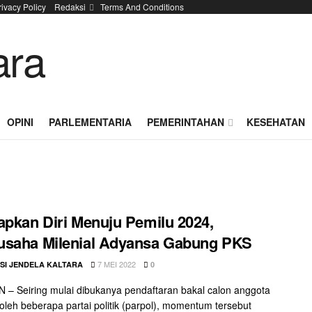
rivacy Policy
Redaksi
Terms And Conditions
OPINI
PARLEMENTARIA
PEMERINTAHAN
KESEHATAN
apkan Diri Menuju Pemilu 2024,
usaha Milenial Adyansa Gabung PKS
7 MEI 2022
SI JENDELA KALTARA
0
– Seiring mulai dibukanya pendaftaran bakal calon anggota
if oleh beberapa partai politik (parpol), momentum tersebut