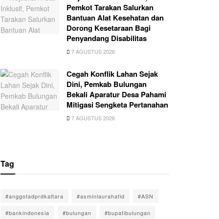
Pemkot Tarakan Salurkan
Bantuan Alat Kesehatan dan
Dorong Kesetaraan Bagi
Penyandang Disabilitas
7 AGUSTUS 2026
Cegah Konflik Lahan Sejak
Dini, Pemkab Bulungan
Bekali Aparatur Desa Pahami
Mitigasi Sengketa Pertanahan
7 AGUSTUS 2026
Tag
#anggotadprdkaltara
#asminlaurahafid
#ASN
#bankindonesia
#bulungan
#bupatibulungan