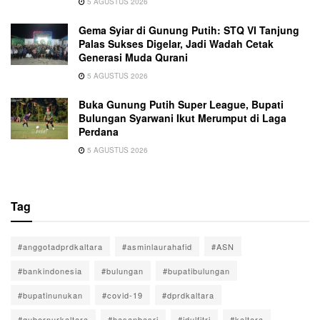
5 AGUSTUS 2026
Gema Syiar di Gunung Putih: STQ VI Tanjung
Palas Sukses Digelar, Jadi Wadah Cetak
Generasi Muda Qurani
5 AGUSTUS 2026
Buka Gunung Putih Super League, Bupati
Bulungan Syarwani Ikut Merumput di Laga
Perdana
5 AGUSTUS 2026
Tag
#anggotadprdkaltara
#asminlaurahafid
#ASN
#bankindonesia
#bulungan
#bupatibulungan
#bupatinunukan
#covid-19
#dprdkaltara
#gubernurkaltara
#hasanbasri
#idulfitri
#kaltara