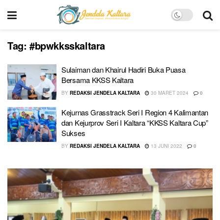
Tag:
#bpwkksskaltara
Sulaiman dan Khairul Hadiri Buka Puasa
Bersama KKSS Kaltara
BY
REDAKSI JENDELA KALTARA
30 MARET 2024
0
Kejurnas Grasstrack Seri I Region 4 Kalimantan
dan Kejurprov Seri I Kaltara “KKSS Kaltara Cup”
Sukses
BY
REDAKSI JENDELA KALTARA
13 JUNI 2022
0