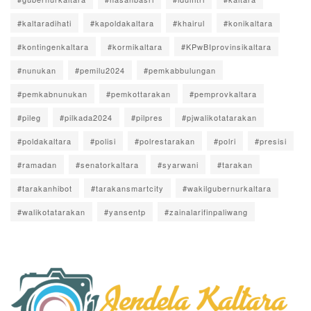
#kaltaradihati
#kapoldakaltara
#khairul
#konikaltara
#kontingenkaltara
#kormikaltara
#KPwBIprovinsikaltara
#nunukan
#pemilu2024
#pemkabbulungan
#pemkabnunukan
#pemkottarakan
#pemprovkaltara
#pileg
#pilkada2024
#pilpres
#pjwalikotatarakan
#poldakaltara
#polisi
#polrestarakan
#polri
#presisi
#ramadan
#senatorkaltara
#syarwani
#tarakan
#tarakanhibot
#tarakansmartcity
#wakilgubernurkaltara
#walikotatarakan
#yansentp
#zainalarifinpaliwang