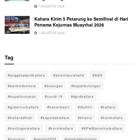
7 AGUSTUS 2026
Kaltara Kirim 5 Petarung ke Semifinal di Hari
Pertama Kejurnas Muaythai 2026
7 AGUSTUS 2026
Tag
#anggotadprdkaltara
#asminlaurahafid
#ASN
#bankindonesia
#bulungan
#bupatibulungan
#bupatinunukan
#covid-19
#dprdkaltara
#gubernurkaltara
#hasanbasri
#idulfitri
#kaltara
#kaltaradihati
#kapoldakaltara
#khairul
#konikaltara
#kontingenkaltara
#kormikaltara
#KPwBIprovinsikaltara
#nunukan
#pemilu2024
#pemkabbulungan