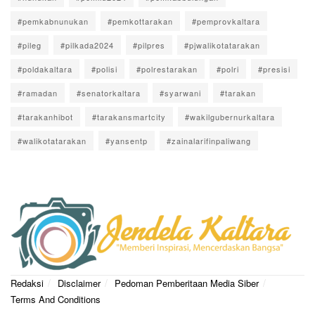
#pemkabnunukan
#pemkottarakan
#pemprovkaltara
#pileg
#pilkada2024
#pilpres
#pjwalikotatarakan
#poldakaltara
#polisi
#polrestarakan
#polri
#presisi
#ramadan
#senatorkaltara
#syarwani
#tarakan
#tarakanhibot
#tarakansmartcity
#wakilgubernurkaltara
#walikotatarakan
#yansentp
#zainalarifinpaliwang
Redaksi
Disclaimer
Pedoman Pemberitaan Media Siber
Terms And Conditions