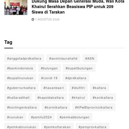
Dukung Masa Depan Generasi Muda, Wali Kota
Khairul Serahkan Beasiswa PIP untuk 209
Siswa di Tarakan
7 AGUSTUS 2026
Tag
#anggotadprdkaltara
#asminlaurahafid
#ASN
#bankindonesia
#bulungan
#bupatibulungan
#bupatinunukan
#covid-19
#dprdkaltara
#gubernurkaltara
#hasanbasri
#idulfitri
#kaltara
#kaltaradihati
#kapoldakaltara
#khairul
#konikaltara
#kontingenkaltara
#kormikaltara
#KPwBIprovinsikaltara
#nunukan
#pemilu2024
#pemkabbulungan
#pemkabnunukan
#pemkottarakan
#pemprovkaltara