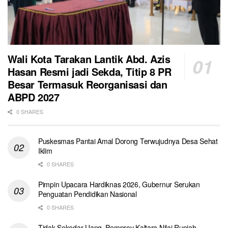
Wali Kota Tarakan Lantik Abd. Azis
Hasan Resmi jadi Sekda, Titip 8 PR
Besar Termasuk Reorganisasi dan
ABPD 2027
0 SHARES
Puskesmas Pantai Amal Dorong Terwujudnya Desa Sehat
Iklim
0 SHARES
Pimpin Upacara Hardiknas 2026, Gubernur Serukan
Penguatan Pendidikan Nasional
0 SHARES
Tidak Sekedar Uang, Pemprov Kaltara Nilai Rupiah