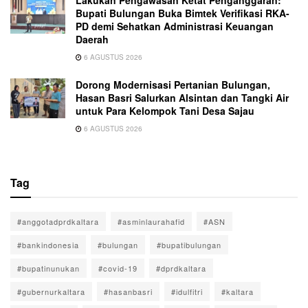
Lakukan Pengawasan Ketat Penganggaran:
Bupati Bulungan Buka Bimtek Verifikasi RKA-
PD demi Sehatkan Administrasi Keuangan
Daerah
6 AGUSTUS 2026
Dorong Modernisasi Pertanian Bulungan,
Hasan Basri Salurkan Alsintan dan Tangki Air
untuk Para Kelompok Tani Desa Sajau
6 AGUSTUS 2026
Tag
#anggotadprdkaltara
#asminlaurahafid
#ASN
#bankindonesia
#bulungan
#bupatibulungan
#bupatinunukan
#covid-19
#dprdkaltara
#gubernurkaltara
#hasanbasri
#idulfitri
#kaltara