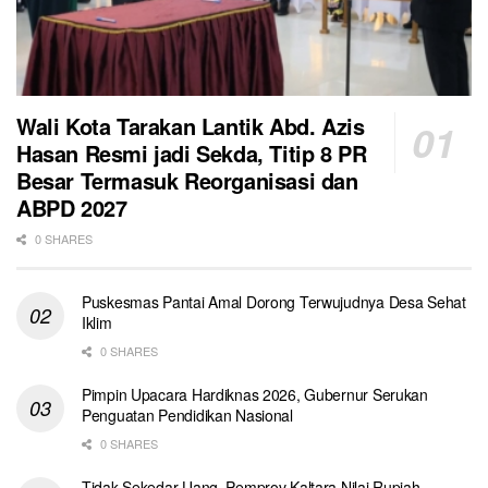
Wali Kota Tarakan Lantik Abd. Azis
Hasan Resmi jadi Sekda, Titip 8 PR
Besar Termasuk Reorganisasi dan
ABPD 2027
0 SHARES
Puskesmas Pantai Amal Dorong Terwujudnya Desa Sehat
Iklim
0 SHARES
Pimpin Upacara Hardiknas 2026, Gubernur Serukan
Penguatan Pendidikan Nasional
0 SHARES
Tidak Sekedar Uang, Pemprov Kaltara Nilai Rupiah