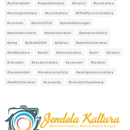
#kaltaradihati
#kapoldakaltara
#khairul
#konikaltara
#kontingenkaltara
#kormikaltara
#KPwBIprovinsikaltara
#nunukan
#pemilu2024
#pemkabbulungan
#pemkabnunukan
#pemkottarakan
#pemprovkaltara
#pileg
#pilkada2024
#pilpres
#pjwalikotatarakan
#poldakaltara
#polisi
#polrestarakan
#polri
#presisi
#ramadan
#senatorkaltara
#syarwani
#tarakan
#tarakanhibot
#tarakansmartcity
#wakilgubernurkaltara
#walikotatarakan
#yansentp
#zainalarifinpaliwang