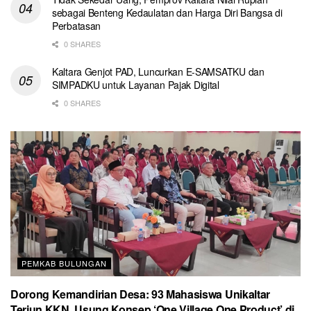
sebagai Benteng Kedaulatan dan Harga Diri Bangsa di
Perbatasan
0 SHARES
Kaltara Genjot PAD, Luncurkan E-SAMSATKU dan
SIMPADKU untuk Layanan Pajak Digital
0 SHARES
PEMKAB BULUNGAN
Dorong Kemandirian Desa: 93 Mahasiswa Unikaltar
Terjun KKN, Usung Konsep ‘One Village One Product’ di