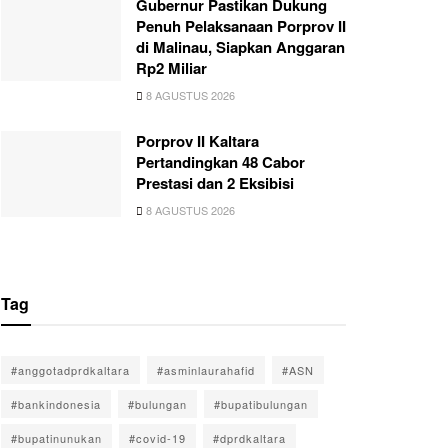
Gubernur Pastikan Dukung
Penuh Pelaksanaan Porprov II
di Malinau, Siapkan Anggaran
Rp2 Miliar
8 AGUSTUS 2026
Porprov II Kaltara
Pertandingkan 48 Cabor
Prestasi dan 2 Eksibisi
8 AGUSTUS 2026
Tag
#anggotadprdkaltara
#asminlaurahafid
#ASN
#bankindonesia
#bulungan
#bupatibulungan
#bupatinunukan
#covid-19
#dprdkaltara