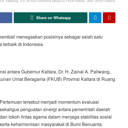
nal A. Paliwang, S.H, M.Hum menerima pengurus FKUB Kaltara. (foto: DKISP Kaltara)
Share on Whatsapp
embali menegaskan posisinya sebagai salah satu
terbaik di Indonesia.
si antara Gubernur Kaltara, Dr. H. Zainal A. Paliwang,
ukunan Umat Beragama (FKUB) Provinsi Kaltara di Ruang
Pertemuan tersebut menjadi momentum evaluasi
sekaligus penguatan sinergi antara pemerintah daerah
dan tokoh lintas agama dalam menjaga stabilitas sosial
serta keharmonisan masyarakat di Bumi Benuanta.