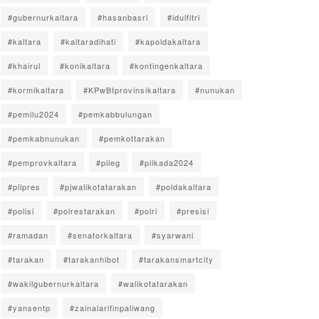
#gubernurkaltara
#hasanbasri
#idulfitri
#kaltara
#kaltaradihati
#kapoldakaltara
#khairul
#konikaltara
#kontingenkaltara
#kormikaltara
#KPwBIprovinsikaltara
#nunukan
#pemilu2024
#pemkabbulungan
#pemkabnunukan
#pemkottarakan
#pemprovkaltara
#pileg
#pilkada2024
#pilpres
#pjwalikotatarakan
#poldakaltara
#polisi
#polrestarakan
#polri
#presisi
#ramadan
#senatorkaltara
#syarwani
#tarakan
#tarakanhibot
#tarakansmartcity
#wakilgubernurkaltara
#walikotatarakan
#yansentp
#zainalarifinpaliwang