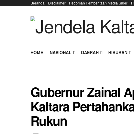
Beranda
Disclaimer
Pedoman Pemberitaan Media Siber
P
HOME
NASIONAL
DAERAH
HIBURAN
Gubernur Zainal A
Kaltara Pertahank
Rukun