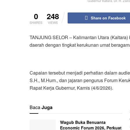
Gubernur Kaltara, Dr. H. Zai
0
248
Share on Facebook
SHARES
VIEWS
TANJUNG SELOR – Kalimantan Utara (Kaltara) k
daerah dengan tingkat kerukunan umat beragama 
Capaian tersebut menjadi perhatian dalam audien
S.H., M.Hum., dan jajaran pengurus Forum Ker
Rapat Kerja Gubernur, Kamis (4/6/2026).
Baca
Juga
Wagub Buka Benuanta
Economic Forum 2026, Perkuat