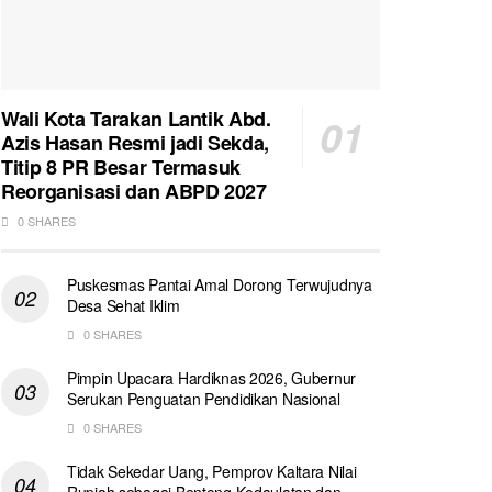
Wali Kota Tarakan Lantik Abd.
Azis Hasan Resmi jadi Sekda,
Titip 8 PR Besar Termasuk
Reorganisasi dan ABPD 2027
0 SHARES
Puskesmas Pantai Amal Dorong Terwujudnya
Desa Sehat Iklim
0 SHARES
Pimpin Upacara Hardiknas 2026, Gubernur
Serukan Penguatan Pendidikan Nasional
0 SHARES
Tidak Sekedar Uang, Pemprov Kaltara Nilai
Rupiah sebagai Benteng Kedaulatan dan