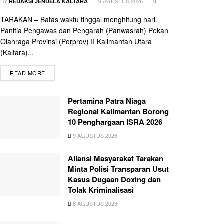
BY
9 AGUSTUS 2026
REDAKSI JENDELA KALTARA
0
TARAKAN – Batas waktu tinggal menghitung hari.
Panitia Pengawas dan Pengarah (Panwasrah) Pekan
Olahraga Provinsi (Porprov) II Kalimantan Utara
(Kaltara)...
READ MORE
Pertamina Patra Niaga
Regional Kalimantan Borong
10 Penghargaan ISRA 2026
9 AGUSTUS 2026
Aliansi Masyarakat Tarakan
Minta Polisi Transparan Usut
Kasus Dugaan Doxing dan
Tolak Kriminalisasi
8 AGUSTUS 2026