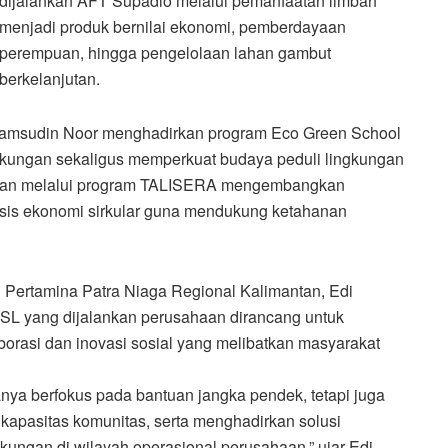
dijalankan AFT Supadio melalui pemanfaatan limbah
menjadi produk bernilai ekonomi, pemberdayaan
perempuan, hingga pengelolaan lahan gambut
berkelanjutan.
yamsudin Noor menghadirkan program Eco Green School
kungan sekaligus memperkuat budaya peduli lingkungan
ggan melalui program TALISERA mengembangkan
asis ekonomi sirkular guna mendukung ketahanan
Pertamina Patra Niaga Regional Kalimantan, Edi
L yang dijalankan perusahaan dirancang untuk
borasi dan inovasi sosial yang melibatkan masyarakat
nya berfokus pada bantuan jangka pendek, tetapi juga
apasitas komunitas, serta menghadirkan solusi
gkungan di wilayah operasional perusahaan,” ujar Edi.