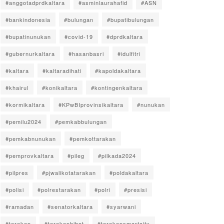
#anggotadprdkaltara
#asminlaurahafid
#ASN
#bankindonesia
#bulungan
#bupatibulungan
#bupatinunukan
#covid-19
#dprdkaltara
#gubernurkaltara
#hasanbasri
#idulfitri
#kaltara
#kaltaradihati
#kapoldakaltara
#khairul
#konikaltara
#kontingenkaltara
#kormikaltara
#KPwBIprovinsikaltara
#nunukan
#pemilu2024
#pemkabbulungan
#pemkabnunukan
#pemkottarakan
#pemprovkaltara
#pileg
#pilkada2024
#pilpres
#pjwalikotatarakan
#poldakaltara
#polisi
#polrestarakan
#polri
#presisi
#ramadan
#senatorkaltara
#syarwani
#tarakan
#tarakanhibot
#tarakansmartcity