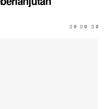
berlanjutan
0
0
0