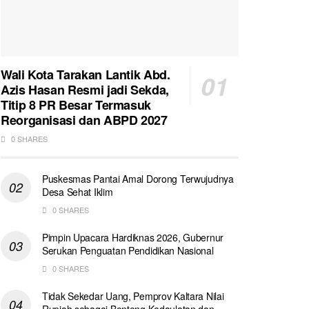
Wali Kota Tarakan Lantik Abd.
Azis Hasan Resmi jadi Sekda,
Titip 8 PR Besar Termasuk
Reorganisasi dan ABPD 2027
0 SHARES
Puskesmas Pantai Amal Dorong Terwujudnya
Desa Sehat Iklim
0 SHARES
Pimpin Upacara Hardiknas 2026, Gubernur
Serukan Penguatan Pendidikan Nasional
0 SHARES
Tidak Sekedar Uang, Pemprov Kaltara Nilai
Rupiah sebagai Benteng Kedaulatan dan