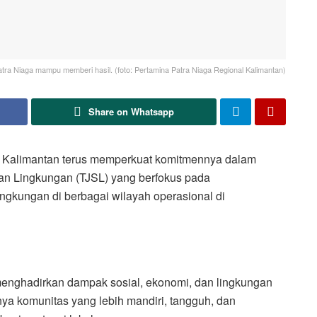
tra Niaga mampu memberi hasil. (foto: Pertamina Patra Niaga Regional Kalimantan)
Share on Whatsapp
Kalimantan terus memperkuat komitmennya dalam
n Lingkungan (TJSL) yang berfokus pada
ngkungan di berbagai wilayah operasional di
menghadirkan dampak sosial, ekonomi, dan lingkungan
nya komunitas yang lebih mandiri, tangguh, dan