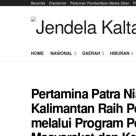
Beranda
Disclaimer
Pedoman Pemberitaan Media Siber
P
HOME
NASIONAL
DAERAH
HIBURAN
Pertamina Patra N
Kalimantan Raih 
melalui Program 