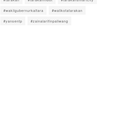
#wakilgubernurkaltara
#walikotatarakan
#yansentp
#zainalarifinpaliwang