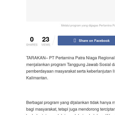
Melalui program yang digagas Pertamina Pa
0
23
Share on Facebook
SHARES
VIEWS
TARAKAN– PT Pertamina Patra Niaga Regional 
menjalankan program Tanggung Jawab Sosial da
pemberdayaan masyarakat serta keberlanjutan li
Kalimantan.
Berbagai program yang dijalankan tidak hanya 
bagi masyarakat, tetapi juga mendorong tercipta