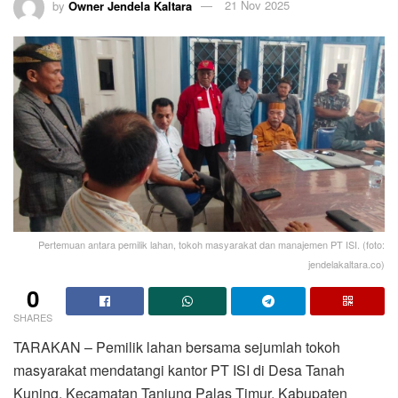
by
Owner Jendela Kaltara
21 Nov 2025
Pertemuan antara pemilik lahan, tokoh masyarakat dan manajemen PT ISI. (foto:
jendelakaltara.co)
0
SHARES
TARAKAN – Pemilik lahan bersama sejumlah tokoh
masyarakat mendatangi kantor PT ISI di Desa Tanah
Kuning, Kecamatan Tanjung Palas Timur, Kabupaten