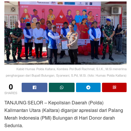
Kabid Humas Polda Kaltara, Kombes Pol Budi Rachmat, S.I.K., M.Si menerima
penghargaan dari Bupati Bulungan, Syarwani, S.Pd, M.Si. (foto: Humas Polda Kaltara)
0
SHARES
TANJUNG SELOR – Kepolisian Daerah (Polda)
Kalimantan Utara (Kaltara) diganjar apresiasi dari Palang
Merah Indonesia (PMI) Bulungan di Hari Donor darah
Sedunia.