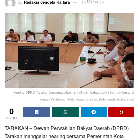
by
Redaksi Jendela Kaltara
15 Mar 2025
Hearing DPRD Tarakan bersama pihak terkait membahas parkir liar truk besar di
depan Pelabuhan Malundung Tarakan. (foto: jendelakaltara.co)
0
SHARES
TARAKAN – Dewan Perwakilan Rakyat Daerah (DPRD)
Tarakan menggelar hearing bersama Pemerintah Kota