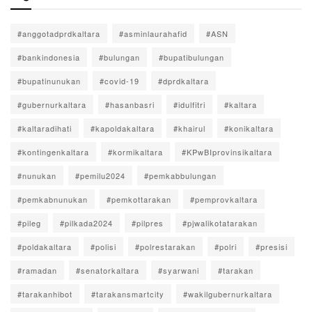
#anggotadprdkaltara
#asminlaurahafid
#ASN
#bankindonesia
#bulungan
#bupatibulungan
#bupatinunukan
#covid-19
#dprdkaltara
#gubernurkaltara
#hasanbasri
#idulfitri
#kaltara
#kaltaradihati
#kapoldakaltara
#khairul
#konikaltara
#kontingenkaltara
#kormikaltara
#KPwBIprovinsikaltara
#nunukan
#pemilu2024
#pemkabbulungan
#pemkabnunukan
#pemkottarakan
#pemprovkaltara
#pileg
#pilkada2024
#pilpres
#pjwalikotatarakan
#poldakaltara
#polisi
#polrestarakan
#polri
#presisi
#ramadan
#senatorkaltara
#syarwani
#tarakan
#tarakanhibot
#tarakansmartcity
#wakilgubernurkaltara