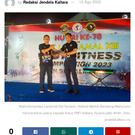
by
Redaksi Jendela Kaltara
12 Agu 2023
Wakil Komandan Lantamal XIII/Tarakan, Kolonel Marinir Bambang Wahyuono
menyerahkan plakat kepada Ketua PBFI Kaltara, Syamsuddin Arfah. (foto:
jendelakaltara.co)
0