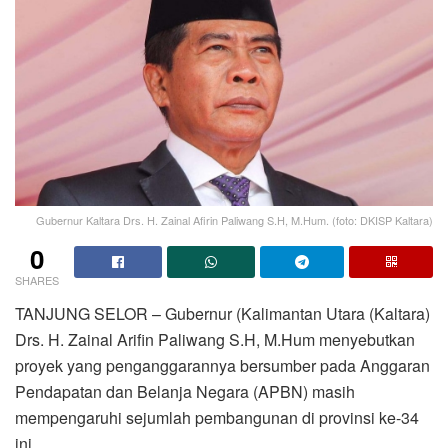
Gubernur Kaltara Drs. H. Zainal Afirin Paliwang S.H, M.Hum. (foto: DKISP Kaltara)
0
SHARES
TANJUNG SELOR – Gubernur (Kalimantan Utara (Kaltara)
Drs. H. Zainal Arifin Paliwang S.H, M.Hum menyebutkan
proyek yang penganggarannya bersumber pada Anggaran
Pendapatan dan Belanja Negara (APBN) masih
mempengaruhi sejumlah pembangunan di provinsi ke-34
ini.