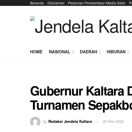
Beranda
Disclaimer
Pedoman Pemberitaan Media Siber
P
HOME
NASIONAL
DAERAH
HIBURAN
Gubernur Kaltara 
Turnamen Sepakb
by
Redaksi Jendela Kaltara
25 Mei 2022