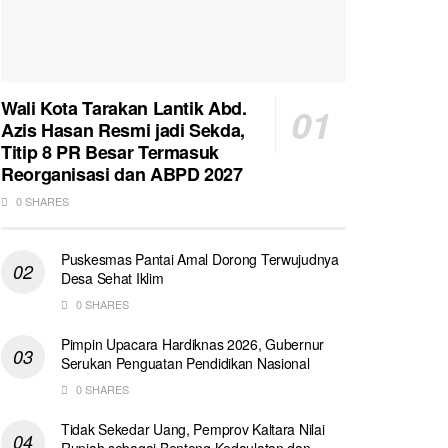
Wali Kota Tarakan Lantik Abd.
Azis Hasan Resmi jadi Sekda,
Titip 8 PR Besar Termasuk
Reorganisasi dan ABPD 2027
0 SHARES
Puskesmas Pantai Amal Dorong Terwujudnya
Desa Sehat Iklim
0 SHARES
Pimpin Upacara Hardiknas 2026, Gubernur
Serukan Penguatan Pendidikan Nasional
0 SHARES
Tidak Sekedar Uang, Pemprov Kaltara Nilai
Rupiah sebagai Benteng Kedaulatan dan