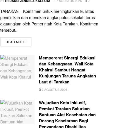
BY
7 AGUSTUS 2026
REDAKSI JENDELA KALTARA
0
TARAKAN – Komitmen untuk meningkatkan kualitas
pendidikan dan menekan angka putus sekolah terus
digaungkan oleh Pemerintah Kota Tarakan. Komitmen
tersebut...
READ MORE
Mempererat Sinergi Edukasi
dan Kebangsaan, Wali Kota
Khairul Sambut Hangat
Kunjungan Taruna Angkatan
Laut di Tarakan
7 AGUSTUS 2026
Wujudkan Kota Inklusif,
Pemkot Tarakan Salurkan
Bantuan Alat Kesehatan dan
Dorong Kesetaraan Bagi
Penyandang Disabilitas