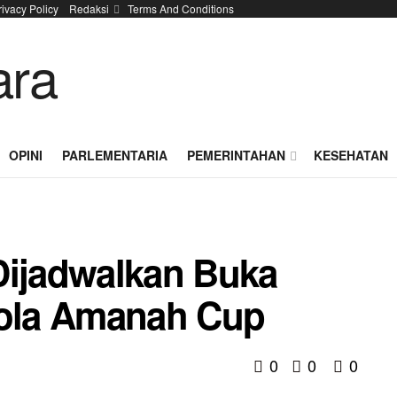
rivacy Policy
Redaksi
Terms And Conditions
OPINI
PARLEMENTARIA
PEMERINTAHAN
KESEHATAN
Dijadwalkan Buka
ola Amanah Cup
0
0
0