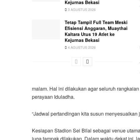
Kejurnas Bekasi
3 AGUSTUS 2026
Tetap Tampil Full Team Meski
Efisiensi Anggaran, Muaythai
Kaltara Utus 19 Atlet ke
Kejurnas Bekasi
4 AGUSTUS 2026
malam. Hal ini dilakukan agar seluruh rangkaia
perayaan Iduladha.
“Jadwal pertandingan kita susun menyesuaikan j
Kesiapan Stadion Sei Bilal sebagai venue utam
juga tampak dilakukan. Dalam waktu dekat ini, l