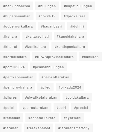
#bankindonesia
#bulungan
#bupatibulungan
#bupatinunukan
#covid-19
#dprdkaltara
#gubernurkaltara
#hasanbasri
#idulfitri
#kaltara
#kaltaradihati
#kapoldakaltara
#khairul
#konikaltara
#kontingenkaltara
#kormikaltara
#KPwBIprovinsikaltara
#nunukan
#pemilu2024
#pemkabbulungan
#pemkabnunukan
#pemkottarakan
#pemprovkaltara
#pileg
#pilkada2024
#pilpres
#pjwalikotatarakan
#poldakaltara
#polisi
#polrestarakan
#polri
#presisi
#ramadan
#senatorkaltara
#syarwani
#tarakan
#tarakanhibot
#tarakansmartcity