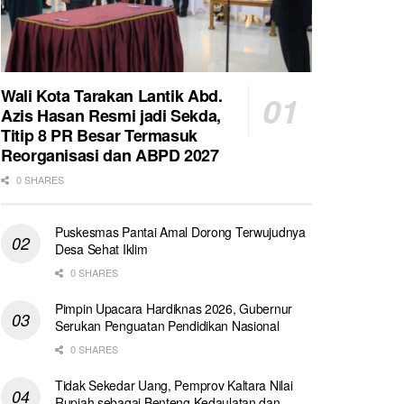
Wali Kota Tarakan Lantik Abd.
Azis Hasan Resmi jadi Sekda,
Titip 8 PR Besar Termasuk
Reorganisasi dan ABPD 2027
0 SHARES
Puskesmas Pantai Amal Dorong Terwujudnya
Desa Sehat Iklim
0 SHARES
Pimpin Upacara Hardiknas 2026, Gubernur
Serukan Penguatan Pendidikan Nasional
0 SHARES
Tidak Sekedar Uang, Pemprov Kaltara Nilai
Rupiah sebagai Benteng Kedaulatan dan