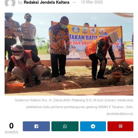
by
Redaksi Jendela Kaltara
13 Mar 2022
Gubernur Kaltara Drs. H. Zainal Arifin Paliwang S.H, M.hum (kanan) melakukan
peletakkan batu pertama pembangunan gedung SMAN 4 Tarakan. (foto:
jendelakaltara.co)
0
SHARES