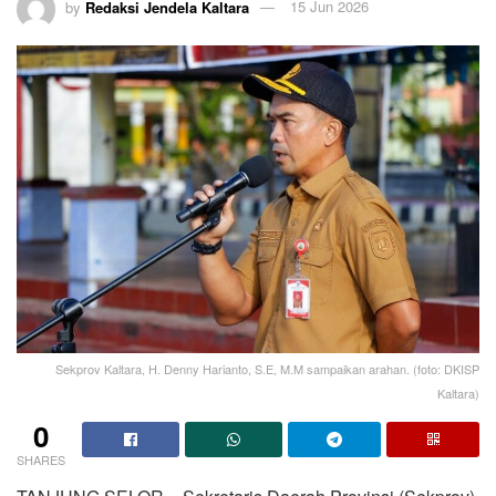
by
Redaksi Jendela Kaltara
15 Jun 2026
Sekprov Kaltara, H. Denny Harianto, S.E, M.M sampaikan arahan. (foto: DKISP
Kaltara)
0
SHARES