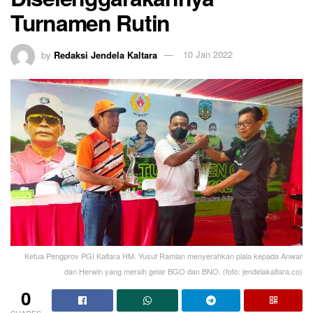
Turnamen Rutin
by
Redaksi Jendela Kaltara
10 Jan 2022
Ketua Pengprov PGI Kaltara HM. Yusuf Ramlan menyerahkan piala kepada Anwar
dan Herwin yang meraih gelar BGO dan BNO. (foto: jendelakaltara.co)
0
SHARES